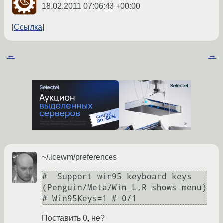
18.02.2011 07:06:43 +00:00
Ссылка
←
→
~/.icewm/preferences
#  Support win95 keyboard keys 
(Penguin/Meta/Win_L,R shows menu)

Поставить 0, не?