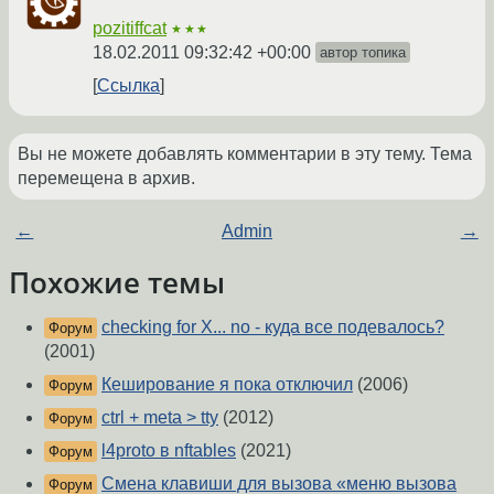
pozitiffcat
★★★
18.02.2011 09:32:42 +00:00
автор топика
Ссылка
Вы не можете добавлять комментарии в эту тему. Тема
перемещена в архив.
←
Admin
→
Похожие темы
checking for X... no - куда все подевалось?
Форум
(2001)
Кеширование я пока отключил
(2006)
Форум
ctrl + meta > tty
(2012)
Форум
l4proto в nftables
(2021)
Форум
Смена клавиши для вызова «меню вызова
Форум