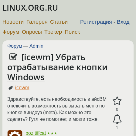
LINUX.ORG.RU
Новости
Галерея
Статьи
Регистрация
-
Вход
Форум
Опросы
Трекер
Поиск
Форум
—
Admin
[icewm] Убрать
отрабатывание кнопки
Windows
icewm
Здравствуйте, есть необходимость в айсВМ
отключить возможность вызывать меню по
0
кнопке виндоуз (meta). Как можно это
сделать? Гугл не помогает, и мозги тоже.
1
pozitiffcat
★★★