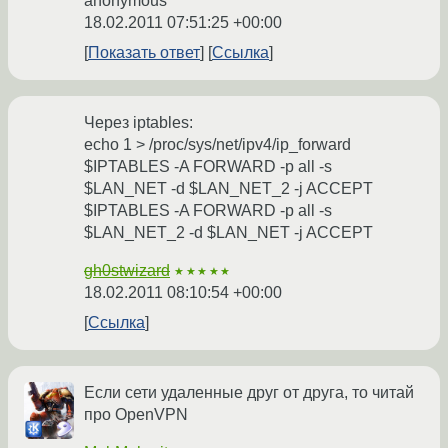
anonymous
18.02.2011 07:51:25 +00:00
Показать ответ
Ссылка
Через iptables:
echo 1 > /proc/sys/net/ipv4/ip_forward
$IPTABLES -A FORWARD -p all -s
$LAN_NET -d $LAN_NET_2 -j ACCEPT
$IPTABLES -A FORWARD -p all -s
$LAN_NET_2 -d $LAN_NET -j ACCEPT
gh0stwizard
★★★★★
18.02.2011 08:10:54 +00:00
Ссылка
Если сети удаленные друг от друга, то читай
про OpenVPN