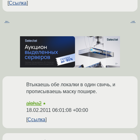
Ссылка
←
→
Втыкаешь обе локалки в один свичь, и
прописываешь маску пошире.
alpha2
★
18.02.2011 06:01:08 +00:00
Ссылка