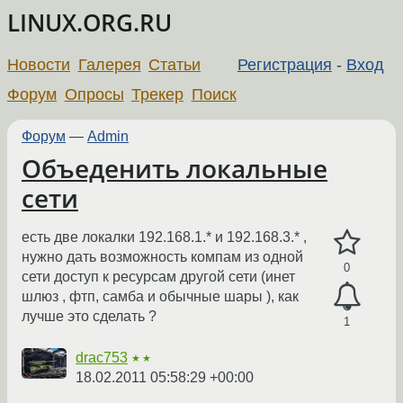
LINUX.ORG.RU
Новости
Галерея
Статьи
Регистрация
-
Вход
Форум
Опросы
Трекер
Поиск
Форум
—
Admin
Объеденить локальные
сети
есть две локалки 192.168.1.* и 192.168.3.* ,
нужно дать возможность компам из одной
0
сети доступ к ресурсам другой сети (инет
шлюз , фтп, самба и обычные шары ), как
лучше это сделать ?
1
drac753
★★
18.02.2011 05:58:29 +00:00