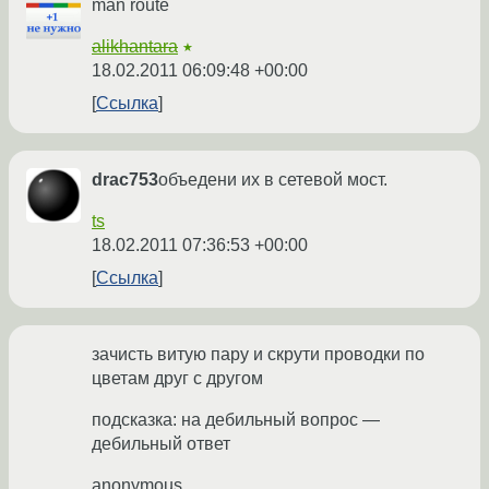
man route
alikhantara
★
18.02.2011 06:09:48 +00:00
Ссылка
drac753
объедени их в сетевой мост.
ts
18.02.2011 07:36:53 +00:00
Ссылка
зачисть витую пару и скрути проводки по
цветам друг с другом
подсказка: на дебильный вопрос —
дебильный ответ
anonymous