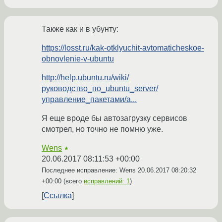
Также как и в убунту:
https://losst.ru/kak-otklyuchit-avtomaticheskoe-
obnovlenie-v-ubuntu
http://help.ubuntu.ru/wiki/
руководство_по_ubuntu_server/
управление_пакетами/a...
Я еще вроде бы автозагрузку сервисов
смотрел, но точно не помню уже.
Wens
★
20.06.2017 08:11:53 +00:00
Последнее исправление: Wens
20.06.2017 08:20:32
+00:00
(всего
исправлений: 1
)
Ссылка