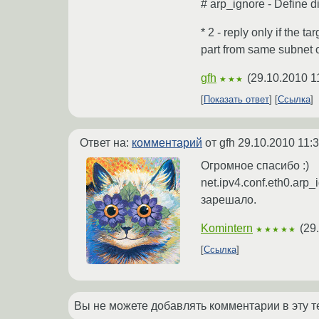
# arp_ignore - Define d
* 2 - reply only if the 
part from same subnet o
gfh
(
29.10.2010 1
★★★
Показать ответ
Ссылка
Ответ на:
комментарий
от gfh
29.10.2010 11:
Огромное спасибо :)
net.ipv4.conf.eth0.arp_
зарешало.
Komintern
(
29
★★★★★
Ссылка
Вы не можете добавлять комментарии в эту т