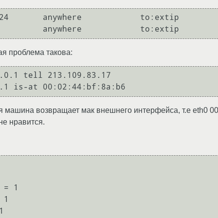
24       anywhere            to:extip 

ая проблема такова:
.0.1 tell 213.109.83.17

оя машина возвращает мак внешнего интерфейса, т.е eth0 00
не нравится.
= 1

1


