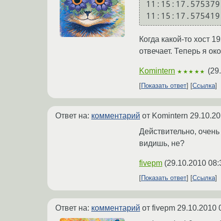
11:15:17.575379
Когда какой-то хост 1
отвечает. Теперь я ок
Komintern
(
29
★★★★★
Показать ответ
Ссылка
Ответ на:
комментарий
от Komintern
29.10.20
Действительно, очень
видишь, не?
fivepm
(
29.10.2010 08:
Показать ответ
Ссылка
Ответ на:
комментарий
от fivepm
29.10.2010 