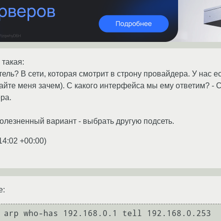
 такая:
ель? В сети, которая смотрит в строну провайдера. У нас ес
йте меня зачем). С какого интерфейса мы ему ответим? - С т
ра.
лезненный вариант - выбрать другую подсеть.
14:02 +00:00
)
е:
 arp who-has 192.168.0.1 tell 192.168.0.253
