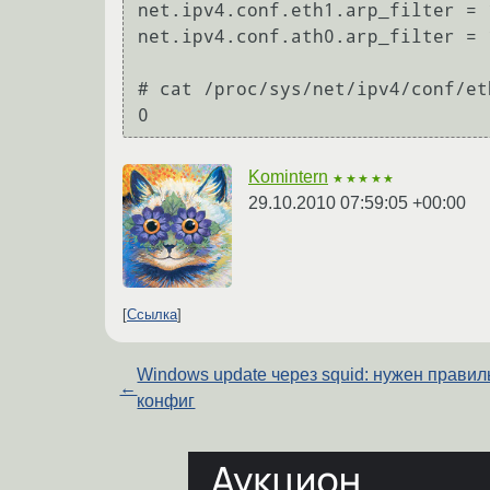
net.ipv4.conf.eth1.arp_filter = 1
net.ipv4.conf.ath0.arp_filter = 1
# cat /proc/sys/net/ipv4/conf/et
Komintern
★★★★★
29.10.2010 07:59:05 +00:00
Ссылка
Windows update через squid: нужен прави
←
конфиг