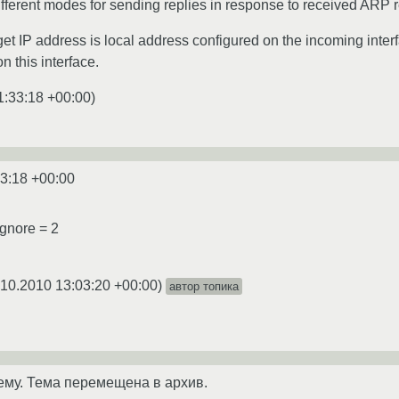
ifferent modes for sending replies in response to received ARP r
target IP address is local address configured on the incoming int
n this interface.
1:33:18 +00:00
)
33:18 +00:00
ignore = 2
.10.2010 13:03:20 +00:00
)
автор топика
ему. Тема перемещена в архив.