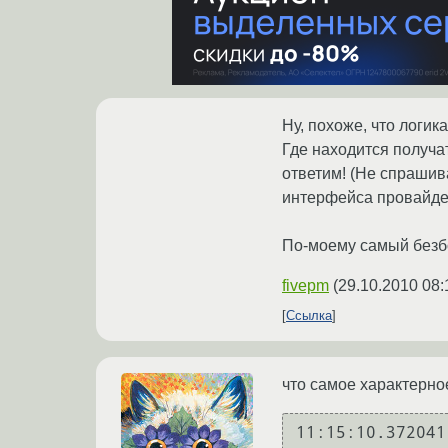
Ну, похоже, что логика
Где находится получат
ответим! (Не спрашива
интерфейса провайде
По-моему самый безбо
fivepm
(
29.10.2010 08:
Ссылка
что самое характерно
11:15:10.372041