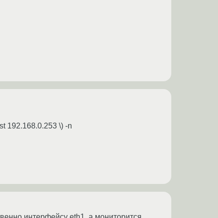
st 192.168.0.253 \) -n
твенно интерфейсу eth1, а мониторится