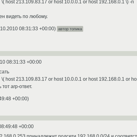
\( host 213.109.83.17 or host 10.0.0.1 or host 192.168.0.1 \) -n
ен видеть по любому.
.10.2010 08:31:33 +00:00
)
автор топика
10 08:31:33 +00:00
сать
 \( host 213.109.83.17 or host 10.0.0.1 or host 192.168.0.1 or ho
тот arp-ответ.
49:48 +00:00
)
08:49:48 +00:00
2.168.0.253 принадлежит подсети 192.168.0.0/24 и соответс