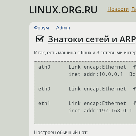
LINUX.ORG.RU
Новости
Г
Форум
—
Admin
Знатоки сетей и ARP
Итак, есть машина с linux и 3 сетевыми инт
ath0      Link encap:Ethernet  H
          inet addr:10.0.0.1  Bcast:10.0.0.255  Mask:255.255.255.0

eth0      Link encap:Ethernet  H
eth1      Link encap:Ethernet  H
          inet addr:192.168.0.1  Bcast:192.168.0.255  

Настроен обычный нат: