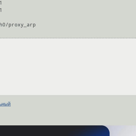




h0/proxy_arp

льный