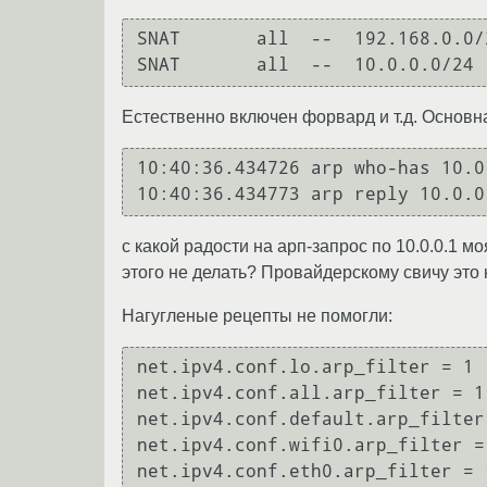
SNAT       all  --  192.168.0.0/
Естественно включен форвард и т.д. Основн
10:40:36.434726 arp who-has 10.0
с какой радости на арп-запрос по 10.0.0.1 м
этого не делать? Провайдерскому свичу это 
Нагугленые рецепты не помогли:
net.ipv4.conf.lo.arp_filter = 1

net.ipv4.conf.all.arp_filter = 1

net.ipv4.conf.default.arp_filter 
net.ipv4.conf.wifi0.arp_filter = 
net.ipv4.conf.eth0.arp_filter = 1