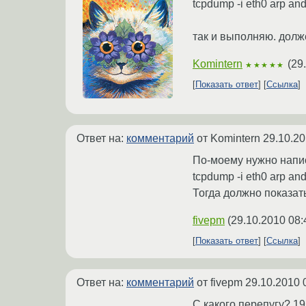
tcpdump -i eth0 arp and 
так и выполняю. долж
Komintern
(
29
★★★★★
Показать ответ
Ссылка
Ответ на:
комментарий
от Komintern
29.10.20
По-моему нужно напи
tcpdump -i eth0 arp and
Тогда должно показать 
fivepm
(
29.10.2010 08:
Показать ответ
Ссылка
Ответ на:
комментарий
от fivepm
29.10.2010 
С какого перепугу? 19