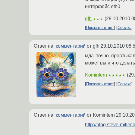
интерфейс eth0
gfh
(
29.10.2010 0
★★★
Показать ответ
Ссылка
Ответ на:
комментарий
от gfh
29.10.2010 08:
мда. точно. провтыкал 
может вы и что делать
Komintern
(
29
★★★★★
Показать ответ
Ссылка
Ответ на:
комментарий
от Komintern
29.10.20
http://blog.steve-miller