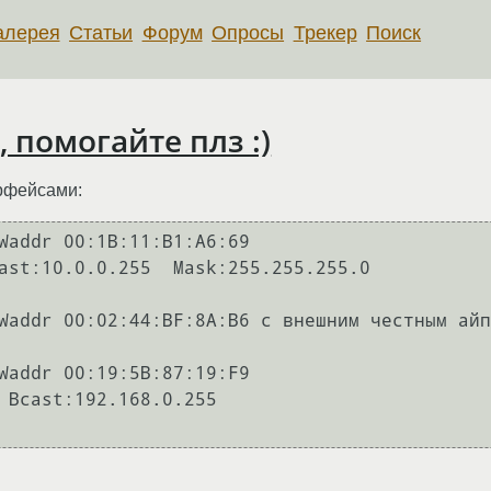
алерея
Статьи
Форум
Опросы
Трекер
Поиск
, помогайте плз :)
ерфейсами:
Waddr 00:1B:11:B1:A6:69  

Waddr 00:02:44:BF:8A:B6 с внешним честным айп
Waddr 00:19:5B:87:19:F9  
