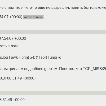
но с тем что я чего-то еще не разрешил, понять бы только ч
54:07 +00:00
)
автор топика
07:54:07 +00:00
сть в логе:
log | awk '{ print $4; }' | sort | uniq -c
сматриваем подробнее grep'ом. Понятно, что TCP_MISS/20
010 08:31:49 +00:00
)
8:31:49 +00:00