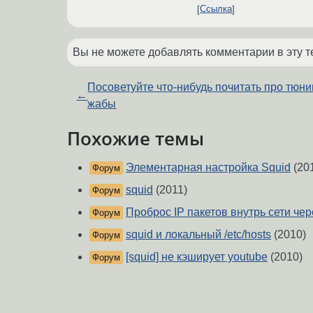
Ссылка
Вы не можете добавлять комментарии в эту т
Посоветуйте что-нибудь почитать про тюни
←
жабы
Похожие темы
Элементарная настройка Squid
(20
Форум
squid
(2011)
Форум
Проброс IP пакетов внутрь сети че
Форум
squid и локальный /etc/hosts
(2010)
Форум
[squid] не кэширует youtube
(2010)
Форум