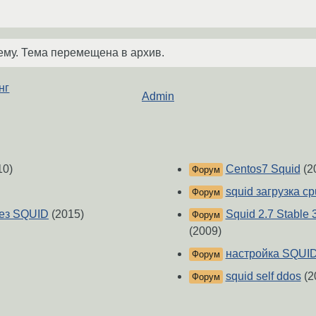
ему. Тема перемещена в архив.
нг
Admin
10)
Centos7 Squid
(2
Форум
squid загрузка cp
Форум
рез SQUID
(2015)
Squid 2.7 Stable
Форум
(2009)
настройка SQUI
Форум
squid self ddos
(2
Форум