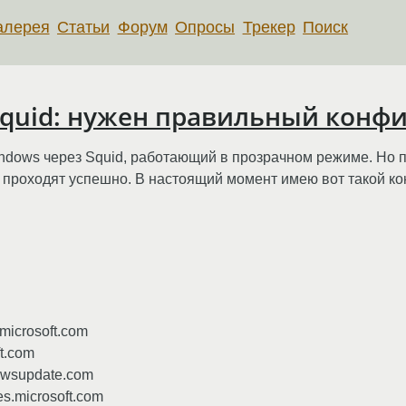
алерея
Статьи
Форум
Опросы
Трекер
Поиск
squid: нужен правильный конфи
ndows через Squid, работающий в прозрачном режиме. Но 
 проходят успешно. В настоящий момент имею вот такой ко
microsoft.com
t.com
owsupdate.com
es.microsoft.com