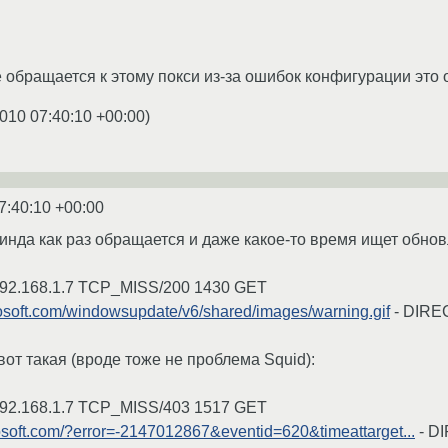
обращается к этому покси из-за ошибок конфигурации это од
010 07:40:10 +00:00
)
7:40:10 +00:00
инда как раз обращается и даже какое-то время ищет обновл
192.168.1.7 TCP_MISS/200 1430 GET
osoft.com/windowsupdate/v6/shared/images/warning.gif
- DIREC
от такая (вроде тоже не проблема Squid):
192.168.1.7 TCP_MISS/403 1517 GET
crosoft.com/?error=-2147012867&eventid=620&timeattarget...
- DI