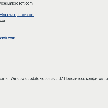
ices.microsoft.com
windowsupdate.com
.com
m
soft.com
ания Windows update через squid? Поделитесь конфигом, ил