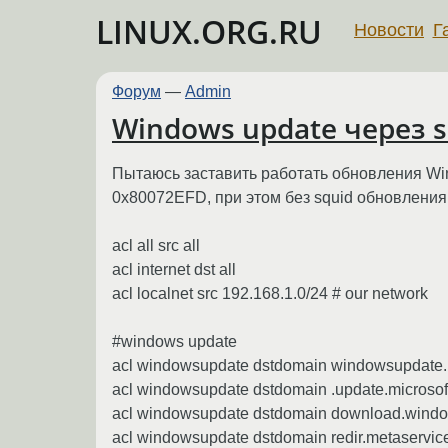
LINUX.ORG.RU
Новости
Г
Форум
—
Admin
Windows update через 
Пытаюсь заставить работать обновления Wi
0x80072EFD, при этом без squid обновления
acl all src all
acl internet dst all
acl localnet src 192.168.1.0/24 # our network
#windows update
acl windowsupdate dstdomain windowsupdate.
acl windowsupdate dstdomain .update.microsof
acl windowsupdate dstdomain download.wind
acl windowsupdate dstdomain redir.metaservic