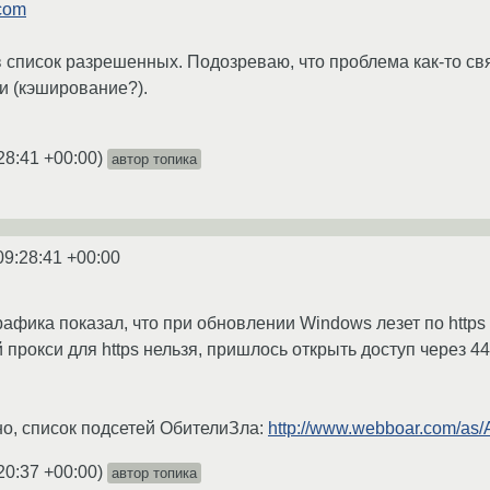
.com
в список разрешенных. Подозреваю, что проблема как-то свя
и (кэширование?).
28:41 +00:00
)
автор топика
09:28:41 +00:00
фика показал, что при обновлении Windows лезет по https н
прокси для https нельзя, пришлось открыть доступ через 443
но, список подсетей ОбителиЗла:
http://www.webboar.com/as
20:37 +00:00
)
автор топика