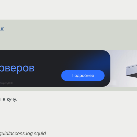
нг
в кучу.
quid/access.log squid