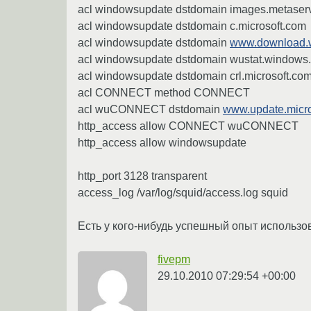
acl windowsupdate dstdomain images.metaserv
acl windowsupdate dstdomain c.microsoft.com
acl windowsupdate dstdomain
www.download.
acl windowsupdate dstdomain wustat.windows
acl windowsupdate dstdomain crl.microsoft.co
acl CONNECT method CONNECT
acl wuCONNECT dstdomain
www.update.micro
http_access allow CONNECT wuCONNECT
http_access allow windowsupdate
http_port 3128 transparent
access_log /var/log/squid/access.log squid
Есть у кого-нибудь успешный опыт использов
fivepm
29.10.2010 07:29:54 +00:00