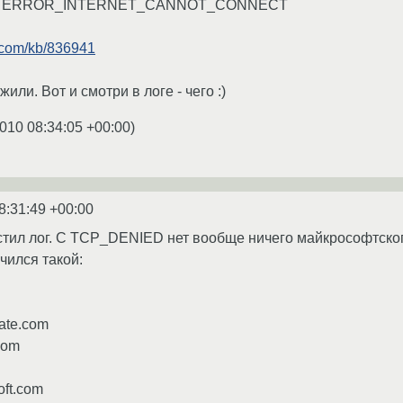
это ERROR_INTERNET_CANNOT_CONNECT
t.com/kb/836941
жили. Вот и смотри в логе - чего :)
010 08:34:05 +00:00
)
8:31:49 +00:00
ил лог. С TCP_DENIED нет вообще ничего майкрософтского
чился такой:
ate.com
.com
oft.com