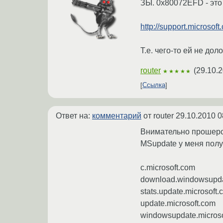
ЗЫ. 0x80072EFD - 
http://support.microsof
Т.е. чего-то ей не доло
router
(
29.10.2
★★★★★
Ссылка
Ответ на:
комментарий
от router
29.10.2010 0
Внимательно прошерст
MSupdate у меня полу
c.microsoft.com
download.windowsupd
stats.update.microsoft
update.microsoft.com
windowsupdate.micros