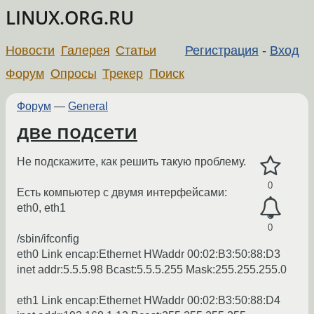
LINUX.ORG.RU
Новости
Галерея
Статьи
Регистрация
-
Вход
Форум
Опросы
Трекер
Поиск
Форум
—
General
две подсети
Не подскажите, как решить такую проблему.
0
Есть компьютер с двумя интерфейсами:
eth0, eth1
0
/sbin/ifconfig
eth0 Link encap:Ethernet HWaddr 00:02:B3:50:88:D3
inet addr:5.5.5.98 Bcast:5.5.5.255 Mask:255.255.255.0
eth1 Link encap:Ethernet HWaddr 00:02:B3:50:88:D4