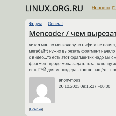
LINUX.ORG.RU
Новости
Г
Форум
—
General
Mencoder / чем вырезат
читал ман по менкодеру,но нифига не понял,в
мегабайт) нужно вырезать фрагмент начало 3
с видео...то есть этот фрагментик надо бы с
фрагмент вроде мона задать тока по концу,ил
есть ГУЙ для менкодера - тож не нащёл... по
anonymous
20.10.2003 09:15:37 +00:00
Ссылка