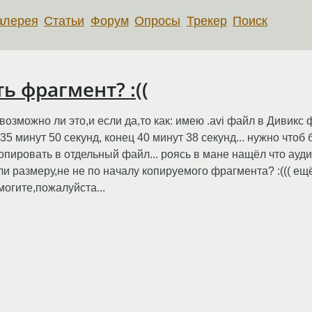
алерея
Статьи
Форум
Опросы
Трекер
Поиск
ь фрагмент? :((
озможно ли это,и если да,то как: имею .avi файл в Дивикс 
5 минут 50 секунд, конец 40 минут 38 секунд... нужно чтоб
копировать в отдельный файл... роясь в мане нащёл что ауд
и размеру,не не по началу копируемого фрагмента? :((( ещё 
могите,пожалуйста...