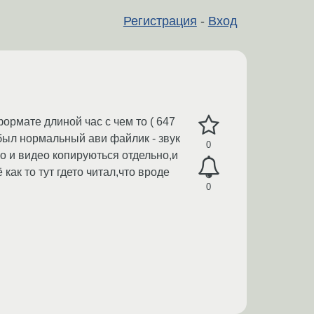
Регистрация
-
Вход
формате длиной час с чем то ( 647
 был нормальный ави файлик - звук
0
ио и видео копируються отдельно,и
как то тут гдето читал,что вроде
0