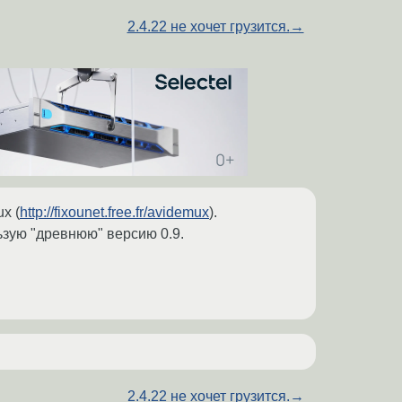
2.4.22 не хочет грузится.
→
x (
http://fixounet.free.fr/avidemux
).
ьзую "древнюю" версию 0.9.
2.4.22 не хочет грузится.
→