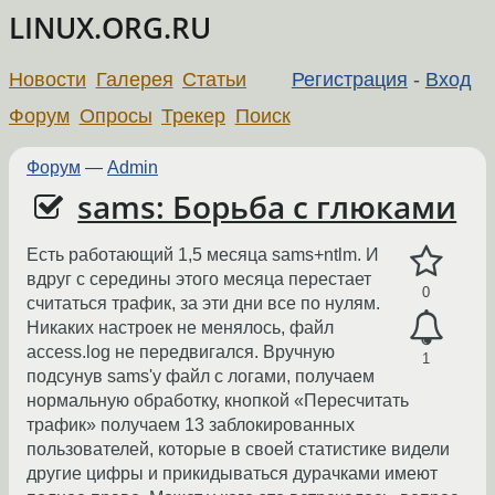
LINUX.ORG.RU
Новости
Галерея
Статьи
Регистрация
-
Вход
Форум
Опросы
Трекер
Поиск
Форум
—
Admin
sams: Борьба с глюками
Есть работающий 1,5 месяца sams+ntlm. И
вдруг с середины этого месяца перестает
0
считаться трафик, за эти дни все по нулям.
Никаких настроек не менялось, файл
access.log не передвигался. Вручную
1
подсунув sams'у файл с логами, получаем
нормальную обработку, кнопкой «Пересчитать
трафик» получаем 13 заблокированных
пользователей, которые в своей статистике видели
другие цифры и прикидываться дурачками имеют