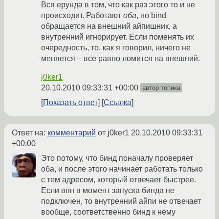
Вся ерунда в том, что как раз этого то и не
происходит. Работают
оба
, но bind
обращается на внешний айпишник, а
внутренний игнорирует. Если поменять их
очередность, то, как я говорил, ничего не
меняется – все равно ломится на внешний.
j0ker1
20.10.2010 09:33:31 +00:00
автор топика
Показать ответ
Ссылка
Ответ на:
комментарий
от j0ker1
20.10.2010 09:33:31
+00:00
Это потому, что бинд поначалу проверяет
оба, и после этого начинает работать только
с тем адресом, который отвечает быстрее.
Если впн в момент запуска бинда не
подключен, то внутренний айпи не отвечает
вообще, соответственно бинд к нему