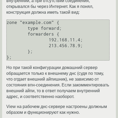
внутренний, а при отсутствии соединения,
открывался бы через Интернет. Как я понял,
конструкция должна иметь такой вид:
zone "example.com" {

        type forward;

        forwarders {

                192.168.11.4;

                213.456.78.9;

        };

};
Но при такой конфигурации домашний сервер
обращается только к внешнему днс (судя по тому,
что отдает внешний айпишник), не зависимо от
состояния впн-соединения. Если закомментировать
внешний айпи, то в ответ получаем внутренний
адрес, и соответственно наоборот.
View на рабочем днс-сервере настроены должным
образом и функционируют как нужно.