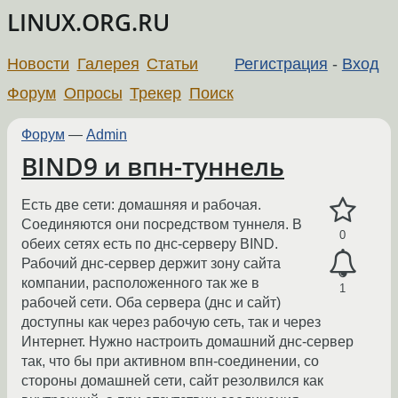
LINUX.ORG.RU
Новости
Галерея
Статьи
Регистрация
-
Вход
Форум
Опросы
Трекер
Поиск
Форум
—
Admin
BIND9 и впн-туннель
Есть две сети: домашняя и рабочая.
Соединяются они посредством туннеля. В
0
обеих сетях есть по днс-серверу BIND.
Рабочий днс-сервер держит зону сайта
компании, расположенного так же в
1
рабочей сети. Оба сервера (днс и сайт)
доступны как через рабочую сеть, так и через
Интернет. Нужно настроить домашний днс-сервер
так, что бы при активном впн-соединении, со
стороны домашней сети, сайт резолвился как