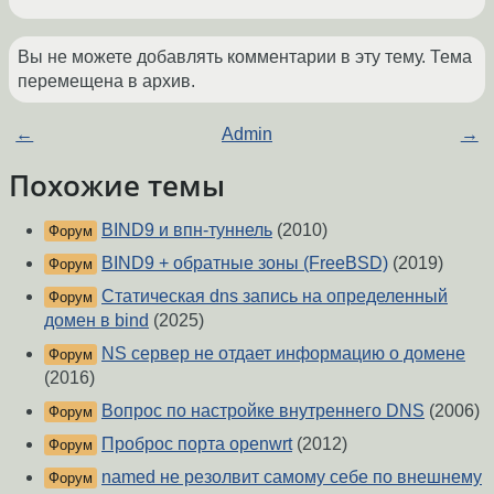
Вы не можете добавлять комментарии в эту тему. Тема
перемещена в архив.
←
Admin
→
Похожие темы
BIND9 и впн-туннель
(2010)
Форум
BIND9 + обратные зоны (FreeBSD)
(2019)
Форум
Статическая dns запись на определенный
Форум
домен в bind
(2025)
NS сервер не отдает информацию о домене
Форум
(2016)
Вопрос по настройке внутреннего DNS
(2006)
Форум
Проброс порта openwrt
(2012)
Форум
named не резолвит самому себе по внешнему
Форум