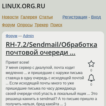
LINUX.ORG.RU
Новости
Галерея
Статьи
Регистрация
-
Вход
Форум
Опросы
Трекер
Поиск
Форум
—
Admin
RH-7.2/Sendmail/Обработка
почтовой очереди ...
Привет всем!
У меня сервер с диалупой, почта ходит
0
медленно ... и пришедшие с наружи письма
ставяца в одну очередь с исходящей почтой
... Если исходящей почты много то уже
0
пришедшие письма по часу дожидаюца
своей очереди чтоб упасть в локальный ящик ... Это
решаеца какнить в sendmail? А то письмо пришло а
получить нельзя, бред какойта ... :)