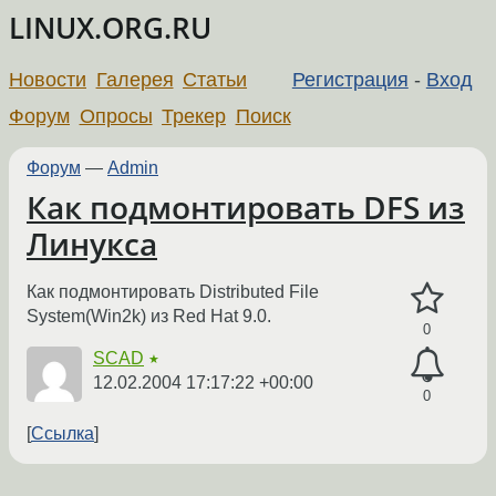
LINUX.ORG.RU
Новости
Галерея
Статьи
Регистрация
-
Вход
Форум
Опросы
Трекер
Поиск
Форум
—
Admin
Как подмонтировать DFS из
Линукса
Как подмонтировать Distributed File
System(Win2k) из Red Hat 9.0.
0
SCAD
★
12.02.2004 17:17:22 +00:00
0
Ссылка
←
→