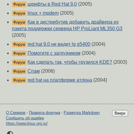
шрифты в Red Hat 9.0
(2005)
Форум
linux + modem
(2005)
Форум
Как в дистрибутив добавить драйвера из
Форум
пакета поддержки сервера HP ProLiant ML350 G3
(2005)
red hat 9.0 не видит lg g5400
(2004)
Форум
Помогите с загрузчиком
(2004)
Форум
Как сделать так, чтобы грузился KDE?
(2003)
Форум
Спам
(2006)
Форум
red hat на платформе атлона
(2004)
Форум
О Сервере
-
Правила форума
-
Разметка Markdown
Вверх
Сообщить об ошибке
https://www.linux.org.ru/