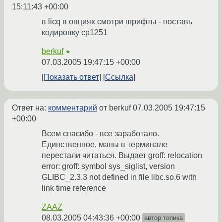
15:11:43 +00:00
в licq в опциях смотри шрифты - поставь
кодировку cp1251
berkuf
★
07.03.2005 19:47:15 +00:00
Показать ответ
Ссылка
Ответ на:
комментарий
от berkuf
07.03.2005 19:47:15
+00:00
Всем спасибо - все заработало.
Единственное, маны в терминале
перестали читаться. Выдает groff: relocation
error: groff: symbol sys_siglist, version
GLIBC_2.3.3 not defined in file libc.so.6 with
link time reference
ZAAZ
08.03.2005 04:43:36 +00:00
автор топика