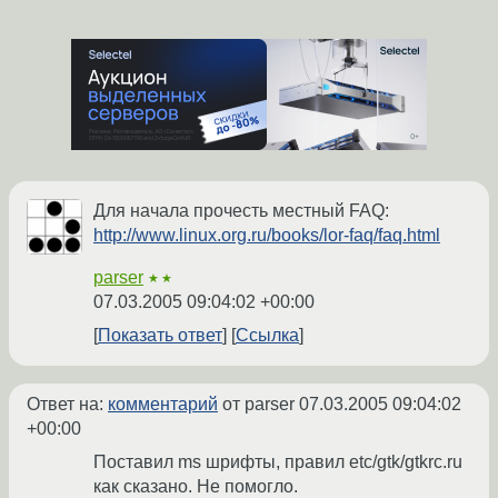
Для начала прочесть местный FAQ:
http://www.linux.org.ru/books/lor-faq/faq.html
parser
★★
07.03.2005 09:04:02 +00:00
Показать ответ
Ссылка
Ответ на:
комментарий
от parser
07.03.2005 09:04:02
+00:00
Поставил ms шрифты, правил etc/gtk/gtkrc.ru
как сказано. Не помогло.