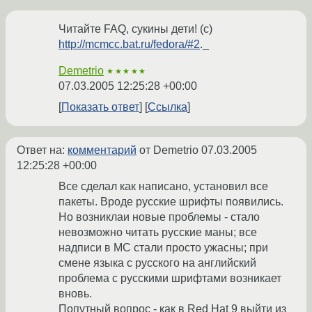
Читайте FAQ, сукины дети! (c)
http://mcmcc.bat.ru/fedora/#2
._
Demetrio
★★★★★
07.03.2005 12:25:28 +00:00
Показать ответ
Ссылка
Ответ на:
комментарий
от Demetrio
07.03.2005
12:25:28 +00:00
Все сделал как написано, установил все
пакеты. Вроде русские шрифты появились.
Но возниклаи новые проблемы - стало
невозможно читать русские маны; все
надписи в MC стали просто ужасны; при
смене языка с русского на английский
проблема с русскими шрифтами возникает
вновь.
Попутный вопрос - как в Red Hat 9 выйти из