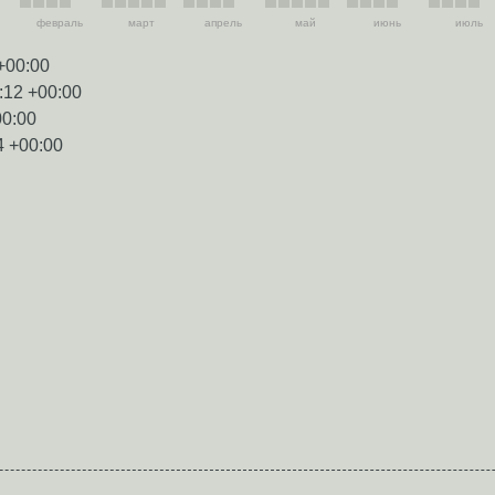
февраль
март
апрель
май
июнь
июль
+00:00
:12 +00:00
00:00
4 +00:00