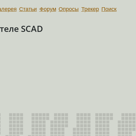
алерея
Статьи
Форум
Опросы
Трекер
Поиск
теле SCAD