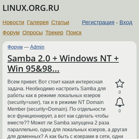
LINUX.ORG.RU
Новости
Галерея
Статьи
Регистрация
-
Вход
Форум
Опросы
Трекер
Поиск
Форум
—
Admin
Samba 2.0 + Windows NT +
Win 95&98...
Всем привет. Вот стоит какая интересная
задача. Необходимо настроить Samba для
0
работы как в режиме локальных юзеров
(security=user), так и в режиме NT Domain
Member (security=Domain). По отдельности
0
все функционирует, а вот как сделать чтобы
вместе?? Может ли Samba запущена 2 раза
параллельно, одна для локальных юзеров, а другая
для доменных? А как быть с юзерами в сети, одни