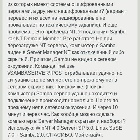
из которых имеют системы с шифрованными
паролями, а другие с нешифрованными? (вариант
перевести их всех на нешифрованные не
прокатывает по техническому заданию). И еще
проблема... Это проблема NT. Я подключил Sambu
как NT Domain Member. Все работает. Но при
перезагрузке NT сервера, компьютер с Samba
виден в Server Manager NT как отключенный либо
скрытый. При этом, Sambu не видно в сетевом
окружении. Команда "net use
\\SAMBASERVER\IPC$" отрабатывает удачно, но
ситуацию это не меняет, его по-прежнему нет в
сетевом окружении. Поиском же, (Поиск-
Компьютер) Samba-сервер удачно находится и
подключение происходит нормально. Но его по
прежнему нет в сетевом окружении. И через 10
минут и через час. Как вообще можно сделать
компьютер в Server Manager скрытым и наоборот?
Использую: WinNT 4.0 Server+SP 5.0, Linux SuSE
7.0 + Samba 2.0. СПАСИБО. Мой е-майл: