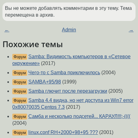
Вы не можете добавлять комментарии в эту тему. Тема
перемещена в архив.
←
Admin
→
Похожие темы
Samba: Видимость компьютеров в «Сетевое
Форум
окружение»
(2017)
Чего-то с Samba приключилось
(2004)
Форум
SAMBA+95/98
(1999)
Форум
Samba глючит после перезагрузки
(2005)
Форум
Samba 4.4 видна, но нет доступа из Win7 error
Форум
0x80070035 Centos 7.3
(2017)
Самба и несколько подсетей... КАРАУЛ!!!;-((((
Форум
(2004)
linux.conf RH+2000+98+95 ???
(2001)
Форум