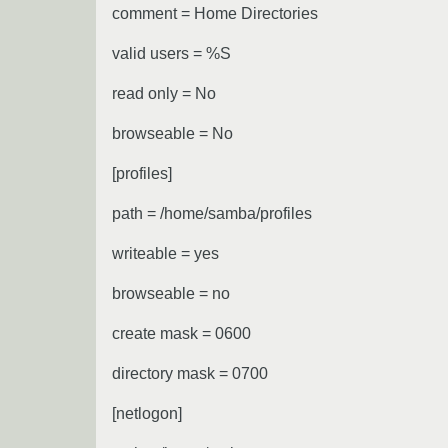
comment = Home Directories
valid users = %S
read only = No
browseable = No
[profiles]
path = /home/samba/profiles
writeable = yes
browseable = no
create mask = 0600
directory mask = 0700
[netlogon]