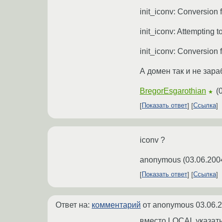
init_iconv: Conversio
init_iconv: Attempting 
init_iconv: Conversion
А домен так и не зараб
BregorEsgarothian
(
★
Показать ответ
Ссылка
iconv ?
anonymous
(
03.06.200
Показать ответ
Ссылка
Ответ на:
комментарий
от anonymous
03.06.
вместо LOCAL указать 