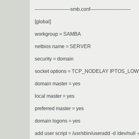
-----------------------smb.conf--------------------------
[global]
workgroup = SAMBA
netbios name = SERVER
security = domain
socket options = TCP_NODELAY IPTOS_
domain master = yes
local master = yes
preferred master = yes
domain logons = yes
add user script = /usr/sbin/useradd -d /dev/null 