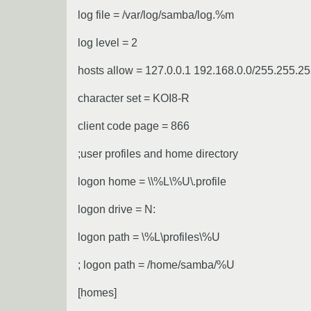
log file = /var/log/samba/log.%m
log level = 2
hosts allow = 127.0.0.1 192.168.0.0/255.255.25
character set = KOI8-R
client code page = 866
;user profiles and home directory
logon home = \\%L\%U\.profile
logon drive = N:
logon path = \%L\profiles\%U
; logon path = /home/samba/%U
[homes]