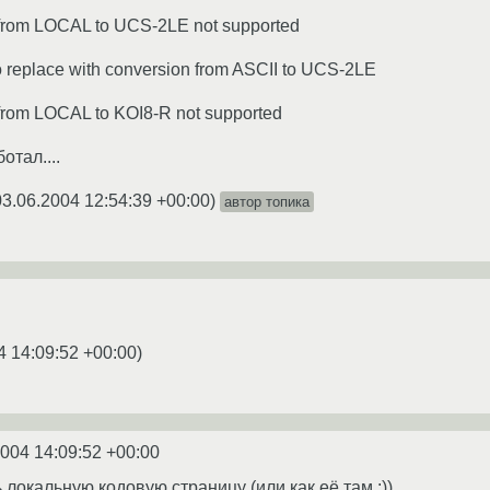
n from LOCAL to UCS-2LE not supported
to replace with conversion from ASCII to UCS-2LE
 from LOCAL to KOI8-R not supported
отал....
03.06.2004 12:54:39 +00:00
)
автор топика
4 14:09:52 +00:00
)
2004 14:09:52 +00:00
локальную кодовую страницу (или как её там :))