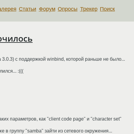
алерея
Статьи
Форум
Опросы
Трекер
Поиск
ючилось
3.0.3) c поддержкой winbind, которой раньше не было...
лся... :(((
аких параметров, как "client code page" и "character set"
 в группу "samba" зайти из сетевого окружения...