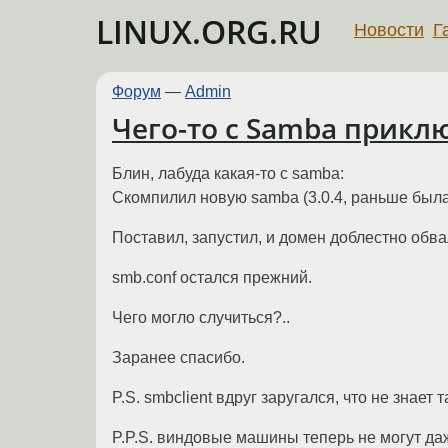
LINUX.ORG.RU
Новости
Г
Форум
—
Admin
Чего-то с Samba прикл
Блин, лабуда какая-то с samba:
Скомпилил новую samba (3.0.4, раньше была 
Поставил, запустил, и домен доблестно обвали
smb.conf остался прежний.
Чего могло случиться?..
Заранее спасибо.
P.S. smbclient вдруг заругался, что не знает т
P.P.S. виндовые машины теперь не могут даже