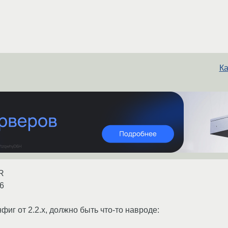
Ка
-R
66
иг от 2.2.x, должно быть что-то навроде: