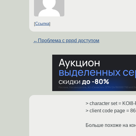
Ссылка
←
Проблема с pppd доступом
> character set = KOI8
> client code page = 8
Больше похоже на конф