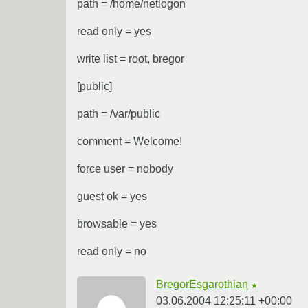
path = /home/netlogon
read only = yes
write list = root, bregor
[public]
path = /var/public
comment = Welcome!
force user = nobody
guest ok = yes
browsable = yes
read only = no
BregorEsgarothian
★
03.06.2004 12:25:11 +00:00