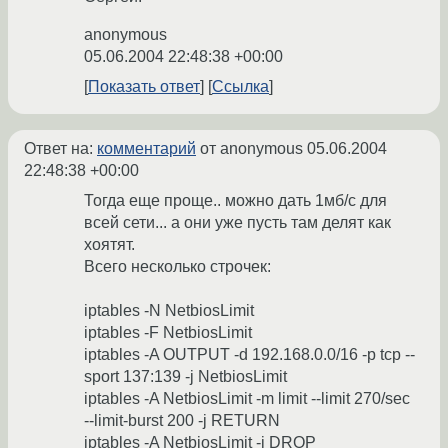
anonymous
05.06.2004 22:48:38 +00:00
Показать ответ
Ссылка
Ответ на:
комментарий
от anonymous
05.06.2004
22:48:38 +00:00
Тогда еще проще.. можно дать 1мб/с для
всей сети... а они уже пусть там делят как
хоятят.
Всего несколько строчек:
iptables -N NetbiosLimit
iptables -F NetbiosLimit
iptables -A OUTPUT -d 192.168.0.0/16 -p tcp --
sport 137:139 -j NetbiosLimit
iptables -A NetbiosLimit -m limit --limit 270/sec
--limit-burst 200 -j RETURN
iptables -A NetbiosLimit -j DROP