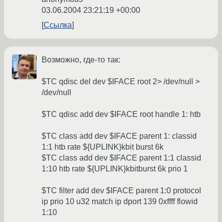
03.06.2004 23:21:19 +00:00
Ссылка
Возможно, где-то так:
$TC qdisc del dev $IFACE root 2> /dev/null >
/dev/null
$TC qdisc add dev $IFACE root handle 1: htb
$TC class add dev $IFACE parent 1: classid
1:1 htb rate ${UPLINK}kbit burst 6k
$TC class add dev $IFACE parent 1:1 classid
1:10 htb rate ${UPLINK}kbitburst 6k prio 1
$TC filter add dev $IFACE parent 1:0 protocol
ip prio 10 u32 match ip dport 139 0xffff flowid
1:10