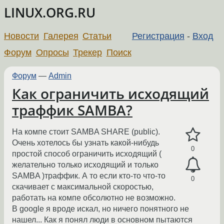
LINUX.ORG.RU
Новости
Галерея
Статьи
Регистрация
-
Вход
Форум
Опросы
Трекер
Поиск
Форум
—
Admin
Как ограничить исходящий
траффик SAMBA?
На компе стоит SAMBA SHARE (public).
Очень хотелось бы узнать какой-нибудь
0
простой способ ограничить исходящий (
желательно только исходящий и только
SAMBA )траффик. А то если кто-то что-то
0
скачивает с максимальной скоростью,
работать на компе обсолютно не возможно.
В google я вроде искал, но ничего понятного не
нашел... Как я понял люди в основном пытаются