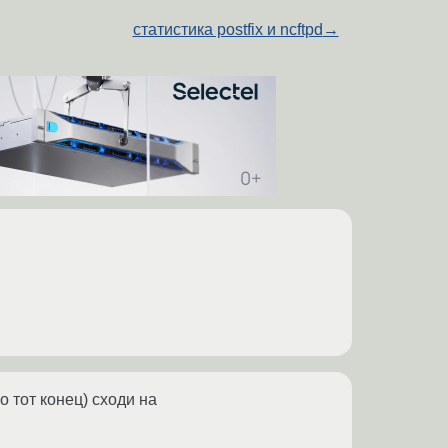
статистика postfix и ncftpd
→
о тот конец) сходи на