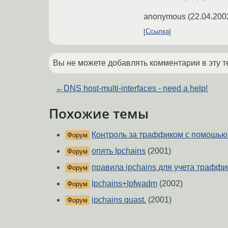
anonymous
(
22.04.200
Ссылка
Вы не можете добавлять комментарии в эту т
←
DNS host-multi-interfaces - need a help!
Похожие темы
Контроль за траффиком с помошью 
Форум
опять Ipchains
(2001)
Форум
правила ipchains для учета траффи
Форум
Ipchains+Ipfwadm
(2002)
Форум
ipchains quast.
(2001)
Форум