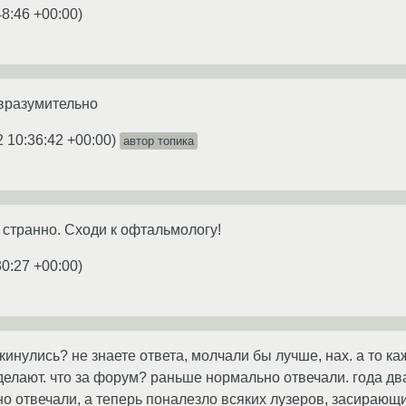
48:46 +00:00
)
овразумительно
2 10:36:42 +00:00
)
автор топика
странно. Сходи к офтальмологу!
30:27 +00:00
)
акинулись? не знаете ответа, молчали бы лучше, нах. а то ка
елают. что за форум? раньше нормально отвечали. года два
 отвечали, а теперь поналезло всяких лузеров, засирающи