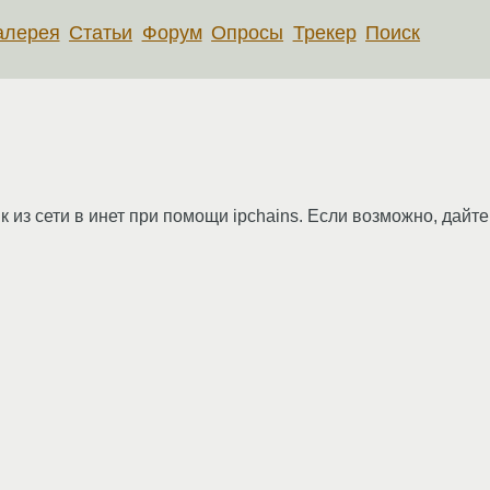
алерея
Статьи
Форум
Опросы
Трекер
Поиск
из сети в инет при помощи ipchains. Если возможно, дайте