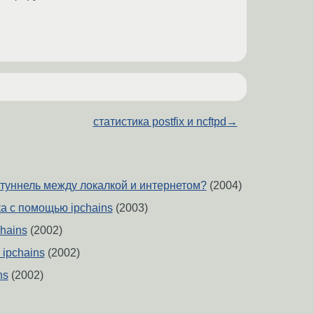
статистика postfix и ncftpd
→
-туннель между локалкой и интернетом?
(2004)
а с помощью ipchains
(2003)
chains
(2002)
 ipchains
(2002)
ns
(2002)