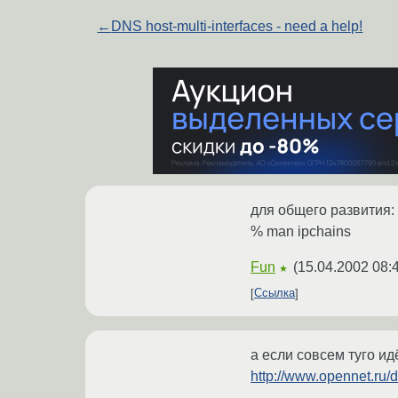
←
DNS host-multi-interfaces - need a help!
для общего развития:
% man ipchains
Fun
(
15.04.2002 08:
★
Ссылка
а если совсем туго ид
http://www.opennet.ru/