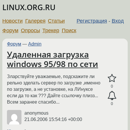
LINUX.ORG.RU
Новости
Галерея
Статьи
Регистрация
-
Вход
Форум
Опросы
Трекер
Поиск
Форум
—
Admin
Удаленная загрузка
windows 95/98 по сети
Зларствуйте уважаемые, подскажите ли
рельно зделать сервер по загрузке ,именно
0
по загрузке, а не установке, на ЛИнуксе
если да то как ??? Дайте ссылочку плизз...
Всем заранее спасибо...
0
anonymous
21.06.2006 15:54:16 +00:00