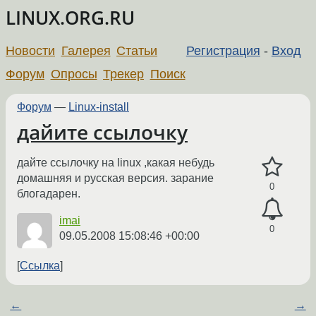
LINUX.ORG.RU
Новости
Галерея
Статьи
Регистрация
-
Вход
Форум
Опросы
Трекер
Поиск
Форум
—
Linux-install
дайите ссылочку
дайте ссылочку на linux ,какая небудь
домашняя и русская версия. зарание
0
блогадарен.
imai
0
09.05.2008 15:08:46 +00:00
Ссылка
←
→