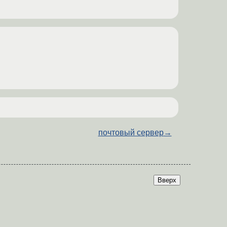
почтовый сервер
→
Вверх