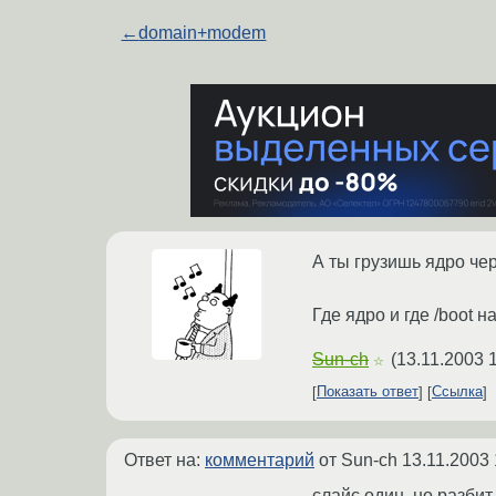
←
domain+modem
А ты грузишь ядро чер
Где ядро и где /boot 
Sun-ch
(
13.11.2003 
☆
Показать ответ
Ссылка
Ответ на:
комментарий
от Sun-ch
13.11.2003 
слайс один, но разбит