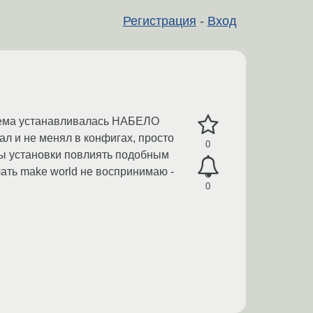
Регистрация
-
Вход
истема устанавливалась НАБЕЛО
ал и не менял в конфигах, просто
0
кты установки повлиять подобным
лать make world не воспринимаю -
0