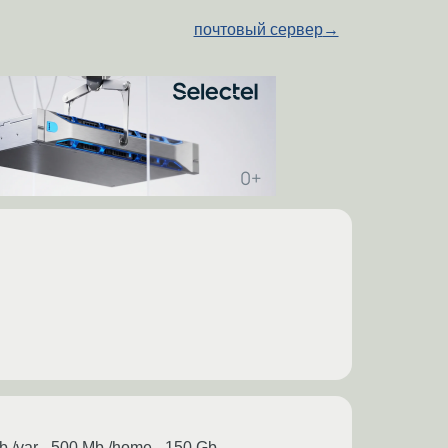
почтовый сервер
→
 /var - 500 Mb /home - 150 Gb