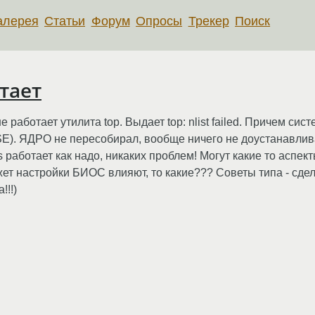
алерея
Статьи
Форум
Опросы
Трекер
Поиск
тает
работает утилита top. Выдает top: nlist failed. Причем с
ASE). ЯДРО не пересобирал, вообще ничего не доустанавлив
s работает как надо, никаких проблем! Могут какие то аспе
ожет настройки БИОС влияют, то какие??? Cоветы типа - сде
!!!)