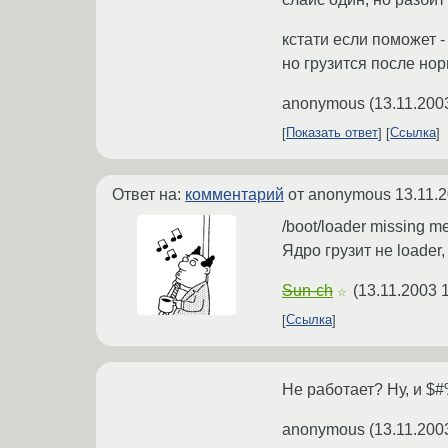
кстати если поможет -
но грузится после нор
anonymous
(
13.11.200
Показать ответ
Ссылка
Ответ на:
комментарий
от anonymous
13.11.
/boot/loader missing me
Ядро грузит не loader
Sun-ch
(
13.11.2003 
☆
Ссылка
Не работает? Ну, и $#
anonymous
(
13.11.200