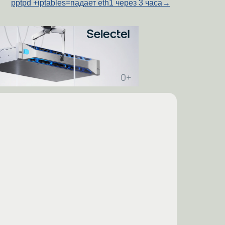
pptpd +iptables=падает eth1 через 3 часа
→