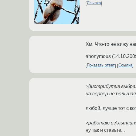
Ссылка
Хм. Что-то не вижу н
anonymous
(
14.10.200
Показать ответ
Ссылка
>дистрибутив выбрать
на сервер не большая
любой, лучше тот с к
>работаю с Альтлину
ну так и ставьте...