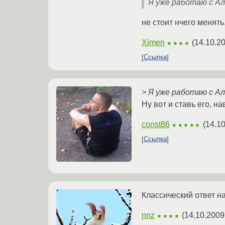
Я уже работаю с А
не стоит нчего менять
Ximen
(
14.10.2
★★★★
Ссылка
> Я уже работаю с Ал
Ну вот и ставь его, 
const86
(
14.10
★★★★★
Ссылка
Классический ответ н
nnz
(
14.10.2009
★★★★