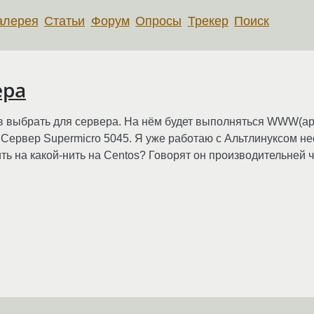
алерея
Статьи
Форум
Опросы
Трекер
Поиск
ера
 выбрать для сервера. На нём будет выполняться WWW(apach
. Сервер Supermicro 5045. Я уже работаю с Альтлинуксом не
ть на какой-нить на Centos? Говорят он производительней 