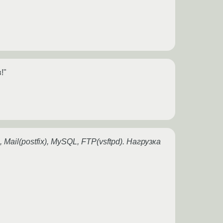
!"
l(postfix), MySQL, FTP(vsftpd). Нагрузка