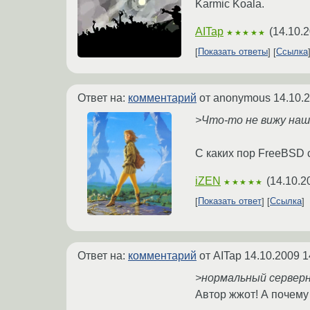
Karmic Koala.
AITap
(
14.10.2
★★★★★
Показать ответы
Ссылка
Ответ на:
комментарий
от anonymous
14.10.
>Что-то не вижу наше
С каких пор FreeBSD 
iZEN
(
14.10.2
★★★★★
Показать ответ
Ссылка
Ответ на:
комментарий
от AITap
14.10.2009 1
>нормальный серверны
Автор жжот! А почему