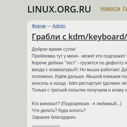
LINUX.ORG.RU
Новости
Г
Форум
—
Admin
Грабли с kdm/keyboard
Доброе время суток!
Проблемка тут у меня - может кто подскажет
Короче дебиан "тест" - грузится по дефолту н
ввода с клавиатуры!!!. Но мыша работает. Да
положено. Идём дальше. Мышой кликаем пару 
консоль и назад - kdm рестартует (должен ли
Только с третьей попытки получаем и клаву 
Кто виноват? (Подозреваю - я любимый...)
Что делать? Куда копать?
Заранее благодарен.