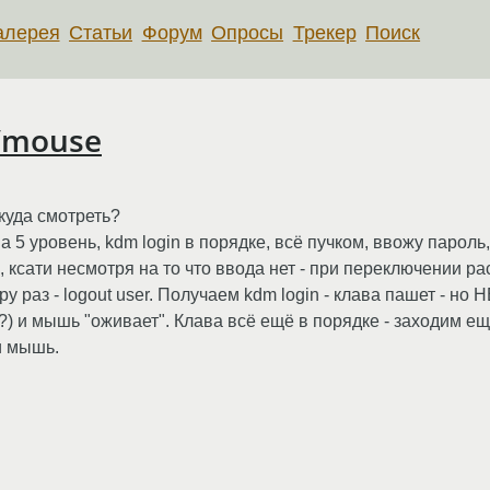
алерея
Статьи
Форум
Опросы
Трекер
Поиск
/mouse
 куда смотреть?
а 5 уровень, kdm login в порядке, всё пучком, ввожу пароль,
, ксати несмотря на то что ввода нет - при переключении ра
раз - logout user. Получаем kdm login - клава пашет - но
?) и мышь "оживает". Клава всё ещё в порядке - заходим ещё
и мышь.