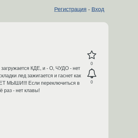
Регистрация
-
Вход
0
 загружается КДЕ, и - О, ЧУДО - нет
складки лед зажигается и гаснет как
0
 НЕТ МЫШИ!!! Если переключиться в
 раз - нет клавы!