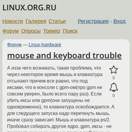
LINUX.ORG.RU
Новости
Галерея
Статьи
Регистрация
-
Вход
Форум
Опросы
Трекер
Поиск
Форум
—
Linux-hardware
mouse and keyboard trouble
А изза чего возникать, такая проблема, что
через некоторое время мышь и клавиатура
0
отсыхают причем все равно, что под
иксами, что в консоли с gpm-ом(про gpm не
совсем уверен, было всего пару раз). Если
0
убить иксы или gpm(они запущены не
одновременно), то клавиатура освобождается. А
для следущего запуска надо переткнуть мышь,
иначе сразу зависает. Мышь и клавиатура ps/2.
Пробовал собирать другое ядро, gpm, иксы - не