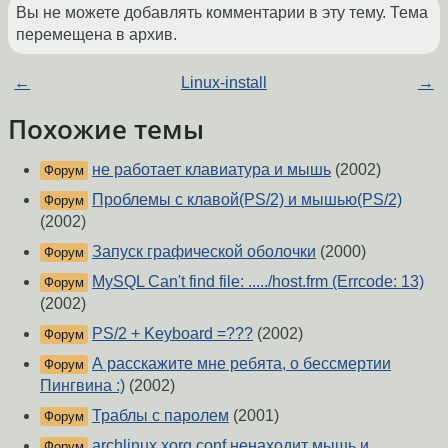
Вы не можете добавлять комментарии в эту тему. Тема
перемещена в архив.
←
Linux-install
→
Похожие темы
не работает клавиатура и мышь
(2002)
Форум
Проблемы с клавой(PS/2) и мышью(PS/2)
Форум
(2002)
Запуск графической оболочки
(2000)
Форум
MySQL Can't find file: ...../host.frm (Errcode: 13)
Форум
(2002)
PS/2 + Keyboard =???
(2002)
Форум
А расскажите мне ребята, о бессмертии
Форум
Пингвина :)
(2002)
Траблы с паролем
(2001)
Форум
archlinux xorg.conf ненаходит мышь и
Форум