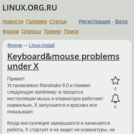
LINUX.ORG.RU
Новости
Галерея
Статьи
Регистрация
-
Вход
Форум
Опросы
Трекер
Поиск
Форум
—
Linux-install
Keyboard&mouse problems
under X
Привет!
Устанавливал Mandrake 8.0 и поимел
0
следующую проблему: в процессе
инсталляции мышь и клавиатура работают
нормально, Х запускается и красиво все
0
показывает.
Когда инсталляция завершается и начинается
работа, Х стартует и не видит ни клавиатуры, ни