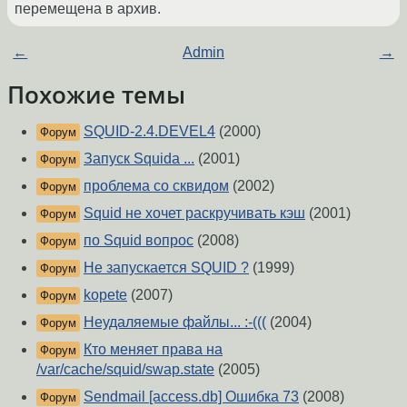
перемещена в архив.
←
Admin
→
Похожие темы
SQUID-2.4.DEVEL4
(2000)
Форум
Запуск Squida ...
(2001)
Форум
проблема со сквидом
(2002)
Форум
Squid не хочет раскручивать кэш
(2001)
Форум
по Squid вопрос
(2008)
Форум
Не запускается SQUID ?
(1999)
Форум
kopete
(2007)
Форум
Неудаляемые файлы... :-(((
(2004)
Форум
Кто меняет права на
Форум
/var/cache/squid/swap.state
(2005)
Sendmail [access.db] Ошибка 73
(2008)
Форум