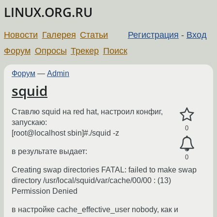
LINUX.ORG.RU
Новости
Галерея
Статьи
Регистрация
-
Вход
Форум
Опросы
Трекер
Поиск
Форум
—
Admin
squid
Ставлю squid на red hat, настроил конфиг,
запускаю:
0
[root@localhost sbin]#./squid -z
в результате выдает:
0
Creating swap directories FATAL: failed to make swap
directory /usr/local/squid/var/cache/00/00 : (13)
Permission Denied
в настройке cache_effective_user nobody, как и