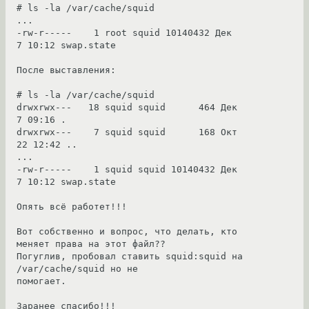
# ls -la /var/cache/squid

...

-rw-r-----    1 root squid 10140432 Дек  
7 10:12 swap.state

После выставления:

# ls -la /var/cache/squid

drwxrwx---   18 squid squid      464 Дек  
7 09:16 .

drwxrwx---    7 squid squid      168 Окт 
22 12:42 ..

...

-rw-r-----    1 squid squid 10140432 Дек  
7 10:12 swap.state

Опять всё работет!!!

Вот собственно и вопрос, что делать, кто 
меняет права на этот файл??

Погуглив, пробовал ставить squid:squid на 
/var/cache/squid но не 

помогает.

Заранее спасибо!!!