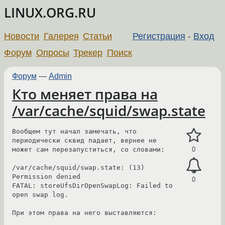
LINUX.ORG.RU
Новости
Галерея
Статьи
Регистрация
-
Вход
Форум
Опросы
Трекер
Поиск
Форум
—
Admin
Кто меняет права на
/var/cache/squid/swap.state
Вообщем тут начал замечать, что 
периодически сквид падает, вернее не 

может сам перезапуститься, со словами:

0
/var/cache/squid/swap.state: (13) 
Permission denied

0
FATAL: storeUfsDirOpenSwapLog: Failed to 
open swap log.

При этом права на него выставляются:
