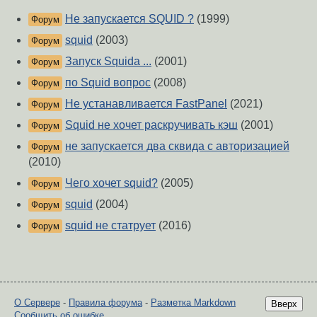
Не запускается SQUID ?
(1999)
Форум
squid
(2003)
Форум
Запуск Squida ...
(2001)
Форум
по Squid вопрос
(2008)
Форум
Не устанавливается FastPanel
(2021)
Форум
Squid не хочет раскручивать кэш
(2001)
Форум
не запуcкается два сквида с авторизацией
Форум
(2010)
Чего хочет squid?
(2005)
Форум
squid
(2004)
Форум
squid не статрует
(2016)
Форум
О Сервере
-
Правила форума
-
Разметка Markdown
Вверх
Сообщить об ошибке