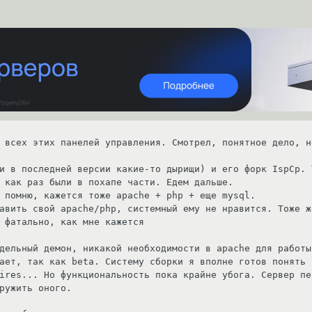
 всех этих панелей управления. Смотрел, понятное дело, н
и в последней версии какие-то дырищи) и его форк IspCp. 
 как раз были в похапе части. Едем дальше. 

 помню, кажется тоже apache + php + еще mysql.

авить свой apache/php, системный ему не нравится. Тоже ж
 фатально, как мне кажется

дельный демон, никакой необходимости в apache для работы
ает, так как beta. Систему сборки я вполне готов понять 
ires... Но функциональность пока крайне убога. Сервер пе
ружить оного. 
