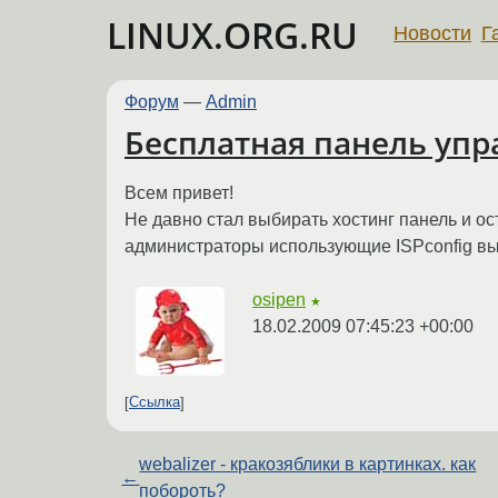
LINUX.ORG.RU
Новости
Г
Форум
—
Admin
Бесплатная панель упра
Всем привет!
Не давно стал выбирать хостинг панель и ост
администраторы использующие ISPconfig вы
osipen
★
18.02.2009 07:45:23 +00:00
Ссылка
webalizer - кракозяблики в картинках. как
←
побороть?