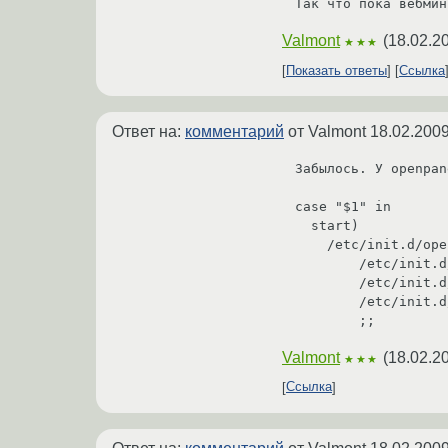
Так что пока вебмин
Valmont
(
18.02.2
★★★
Показать ответы
Ссылка
Ответ на:
комментарий
от Valmont
18.02.2009
Забылось. У openpan
case "$1" in

  start)

    /etc/init.d/openpanel-ssl start || true

        /etc/init.d/openpanel-authd start || true

        /etc/init.d/openpanel-swupd start || true

        /etc/init.d/openpanel-core start || true

Valmont
(
18.02.2
★★★
Ссылка