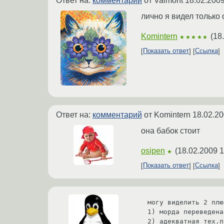
Ответ на:
комментарий
от Valmont
18.02.2009
лично я видел только 
Komintern
(
18
★★★★★
Показать ответ
Ссылка
Ответ на:
комментарий
от Komintern
18.02.20
она бабок стоит
osipen
(
18.02.2009 1
★
Показать ответ
Ссылка
могу виделить 2 плю
1) морда переведена
2) адекватная тех.п