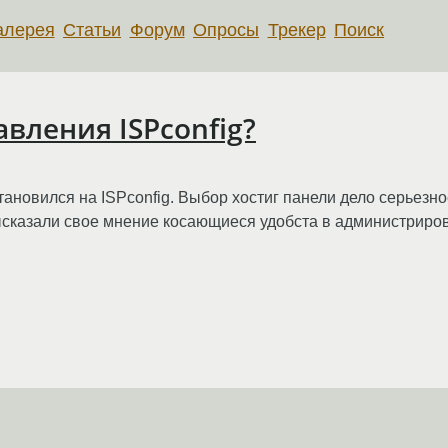
алерея
Статьи
Форум
Опросы
Трекер
Поиск
вления ISPconfig?
ановился на ISPconfig. Выбор хостиг панели дело серьезное
сказали свое мнение косающиеся удобста в администриров