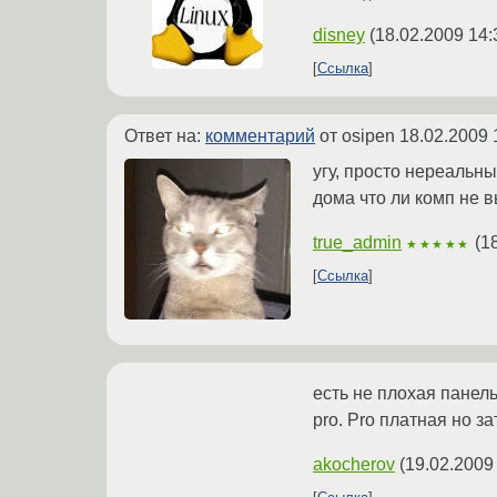
disney
(
18.02.2009 14:
Ссылка
Ответ на:
комментарий
от osipen
18.02.2009 
угу, просто нереальны
дома что ли комп не в
true_admin
(
1
★★★★★
Ссылка
есть не плохая панель
pro. Pro платная но з
akocherov
(
19.02.2009