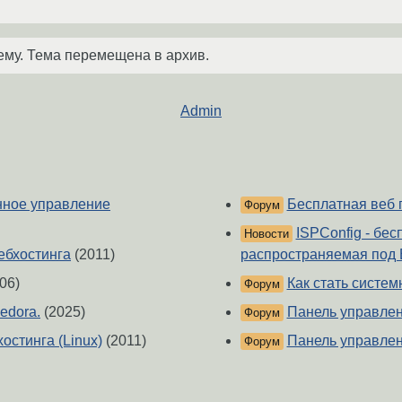
ему. Тема перемещена в архив.
Admin
анное управление
Бесплатная веб 
Форум
ISPConfig - бес
Новости
ебхостинга
(2011)
распространяемая под B
06)
Как стать систе
Форум
edora.
(2025)
Панель управле
Форум
остинга (Linux)
(2011)
Панель управлен
Форум