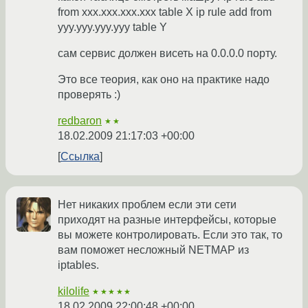
from xxx.xxx.xxx.xxx table X ip rule add from
yyy.yyy.yyy.yyy table Y
сам сервис должен висеть на 0.0.0.0 порту.
Это все теория, как оно на практике надо
проверять :)
redbaron
★★
18.02.2009 21:17:03 +00:00
Ссылка
Нет никаких проблем если эти сети
приходят на разные интерфейсы, которые
вы можете контролировать. Если это так, то
вам поможет несложный NETMAP из
iptables.
kilolife
★★★★★
18.02.2009 22:00:48 +00:00