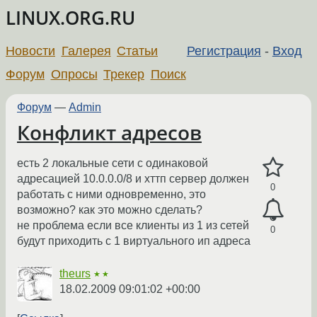
LINUX.ORG.RU
Новости
Галерея
Статьи
Регистрация
-
Вход
Форум
Опросы
Трекер
Поиск
Форум
—
Admin
Конфликт адресов
есть 2 локальные сети с одинаковой
адресацией 10.0.0.0/8 и хттп сервер должен
0
работать с ними одновременно, это
возможно? как это можно сделать?
не проблема если все клиенты из 1 из сетей
0
будут приходить с 1 виртуального ип адреса
theurs
★★
18.02.2009 09:01:02 +00:00