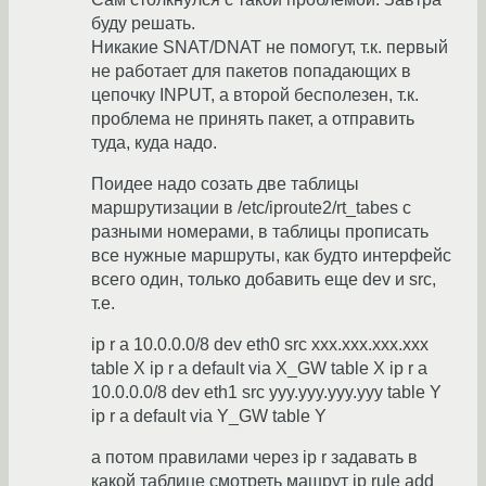
буду решать.
Никакие SNAT/DNAT не помогут, т.к. первый
не работает для пакетов попадающих в
цепочку INPUT, а второй бесполезен, т.к.
проблема не принять пакет, а отправить
туда, куда надо.
Поидее надо созать две таблицы
маршрутизации в /etc/iproute2/rt_tabes с
разными номерами, в таблицы прописать
все нужные маршруты, как будто интерфейс
всего один, только добавить еще dev и src,
т.е.
ip r a 10.0.0.0/8 dev eth0 src xxx.xxx.xxx.xxx
table X ip r a default via X_GW table X ip r a
10.0.0.0/8 dev eth1 src yyy.yyy.yyy.yyy table Y
ip r a default via Y_GW table Y
а потом правилами через ip r задавать в
какой таблице смотреть машрут ip rule add