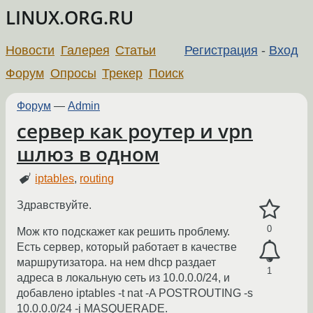
LINUX.ORG.RU
Новости
Галерея
Статьи
Регистрация
-
Вход
Форум
Опросы
Трекер
Поиск
Форум
—
Admin
сервер как роутер и vpn
шлюз в одном
iptables
,
routing
Здравствуйте.
0
Мож кто подскажет как решить проблему.
Есть сервер, который работает в качестве
маршрутизатора. на нем dhcp раздает
1
адреса в локальную сеть из 10.0.0.0/24, и
добавлено iptables -t nat -A POSTROUTING -s
10.0.0.0/24 -j MASQUERADE.