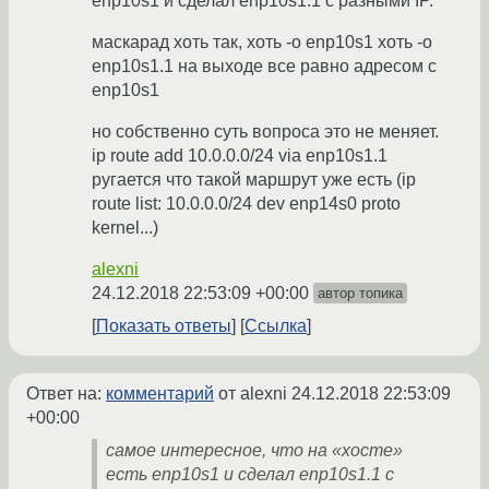
enp10s1 и сделал enp10s1.1 с разными IP.
маскарад хоть так, хоть -o enp10s1 хоть -o
enp10s1.1 на выходе все равно адресом с
enp10s1
но собственно суть вопроса это не меняет.
ip route add 10.0.0.0/24 via enp10s1.1
ругается что такой маршрут уже есть (ip
route list: 10.0.0.0/24 dev enp14s0 proto
kernel...)
alexni
24.12.2018 22:53:09 +00:00
автор топика
Показать ответы
Ссылка
Ответ на:
комментарий
от alexni
24.12.2018 22:53:09
+00:00
самое интересное, что на «хосте»
есть enp10s1 и сделал enp10s1.1 с