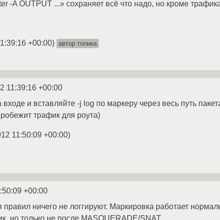
filter -A OUTPUT ...» сохраняет всё что надо, но кроме тр
1:39:16 +00:00
)
автор топика
2 11:39:16 +00:00
входе и вставляйте -j log по маркеру через весь путь пакет
пробежит трафик для роута)
012 11:50:09 +00:00
)
:50:09 +00:00
правил ничего не логгируют. Маркировка работает нормальн
к, но только не после MASQUERADE/SNAT.