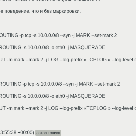
мое поведение, что и без маркировки.
OUTING -p tcp -s 10.0.0.0/8 --syn -j MARK --set-mark 2
STROUTING -s 10.0.0.0/8 -o eth0 -j MASQUERADE
PUT -m mark --mark 2 -j LOG --log-prefix «TCPLOG » --log-level
ROUTING -p tcp -s 10.0.0.0/8 --syn -j MARK --set-mark 2
STROUTING -s 10.0.0.0/8 -o eth0 -j MASQUERADE
PUT -m mark --mark 2 -j LOG --log-prefix «TCPLOG » --log-level
3:55:38 +00:00
)
автор топика