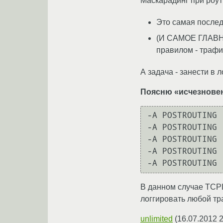
Маскарадинг при роу
Это самая послед
(И САМОЕ ГЛАВНО
правилом - трафик
А задача - занести 
Поясню «исчезновен
-A POSTROUTING 
-A POSTROUTING 
-A POSTROUTING 
-A POSTROUTING 
В данном случае TCPL
логгировать любой тр
unlimited
(
16.07.2012 2