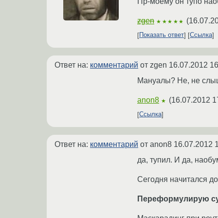
Пр-моему он тупо наоб
zgen
(
16.07.2
★★★★★
Показать ответ
Ссылка
Ответ на:
комментарий
от zgen
16.07.2012 16
Мануалы? Не, не слыш
anon8
(
16.07.2012 1
★
Ссылка
Ответ на:
комментарий
от anon8
16.07.2012 
да, тупил. И да, наоб
Сегодня начитался до
Переформулирую су