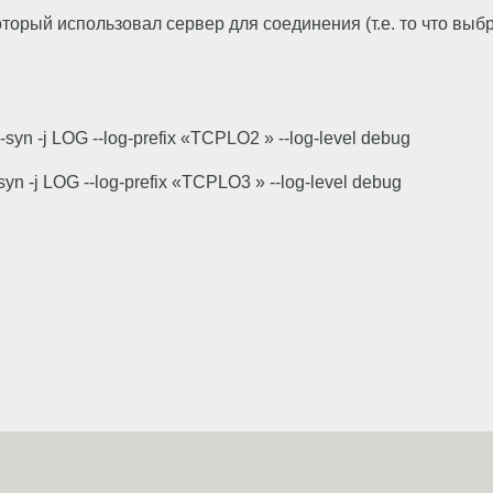
оторый использовал сервер для соединения (т.е. то что вы
8 --syn -j LOG --log-prefix «TCPLO2 » --log-level debug
--syn -j LOG --log-prefix «TCPLO3 » --log-level debug