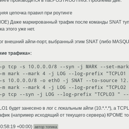
тинге производится в nat.POSTROUTING. Проблемы две:
няя цепочка правил при роутинге
Е) Даже маркированный трафик после команды SNAT тупо и
а этого уже нет.
в лог внешний айпи-порт, выбранный этим SNAT (либо MAS
ие трафика»:
-p tcp -s 10.0.0.0/8 --syn -j MARK --set-mark
-m mark --mark 4 -j LOG --log-prefix "TCPLO1 
-s 10.0.0.0/8 -o eth0 -j SNAT --to-source 12.
-m mark --mark 4 -j LOG --log-prefix "TCPLO2 
O1 будет занесено в лог с локальным айпи (10.*.*.*), а TC
афик (например исходящий от текущего сервера) КРОМЕ тог
0:58:19 +00:00
)
автор топика