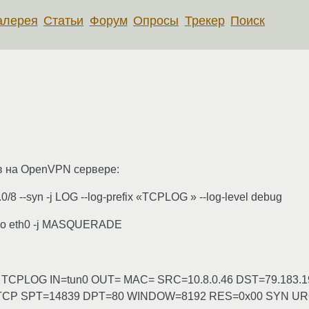
алерея
Статьи
Форум
Опросы
Трекер
Поиск
ов на OpenVPN сервере:
.0/8 --syn -j LOG --log-prefix «TCPLOG » --log-level debug
8 -o eth0 -j MASQUERADE
989] TCPLOG IN=tun0 OUT= MAC= SRC=10.8.0.46 DST=79.183
=TCP SPT=14839 DPT=80 WINDOW=8192 RES=0x00 SYN U