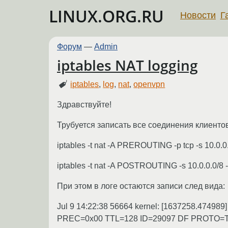
LINUX.ORG.RU
Новости
Г
Форум
—
Admin
iptables NAT logging
iptables
,
log
,
nat
,
openvpn
Здравствуйте!
Трубуется записать все соединения клиент
iptables -t nat -A PREROUTING -p tcp -s 10.0.0
iptables -t nat -A POSTROUTING -s 10.0.0.0/
При этом в логе остаются записи след вида:
Jul 9 14:22:38 56664 kernel: [1637258.474
PREC=0x00 TTL=128 ID=29097 DF PROTO