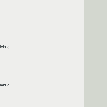
 debug
 debug