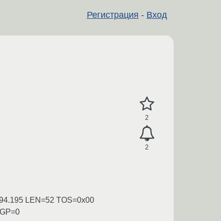
Регистрация
-
Вход
2
2
.194.195 LEN=52 TOS=0x00
RGP=0