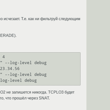
счезает. Т.е. как ни фильтруй следующим
QUERADE).
 4

" --log-level debug

23.34.56

" --log-level debug

PLO2 не запишется никогда. TCPLO3 будет
о, что прошёл через SNAT.