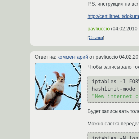
P.S. инструкция на в
http://cert.litnet.lt/dok
pavliuccio
(
04.02.2010 
Ссылка
Ответ на:
комментарий
от pavliuccio
04.02.20
Чтобы записывало тол
iptables -I FOR
"New internet c
Будет записывать тол
Можно слегка передел
iptables -N logg