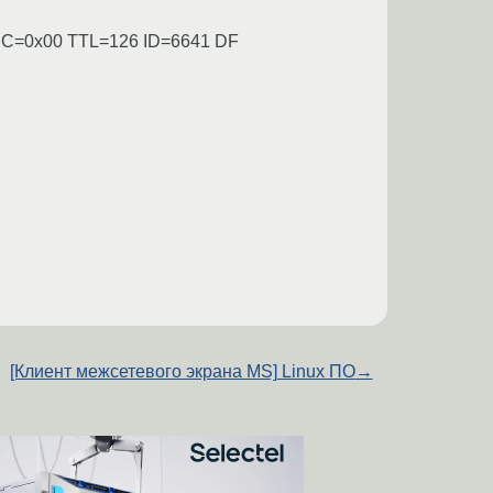
REC=0x00 TTL=126 ID=6641 DF
[Клиент межсетевого экрана MS] Linux ПО
→