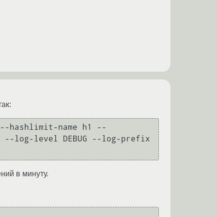
ак:
--hashlimit-name h1 --
hashlimit-mode srcip --hashlimit-above 32/min -o eth1 -j LOG --log-level DEBUG --log-prefix 
ний в минуту.