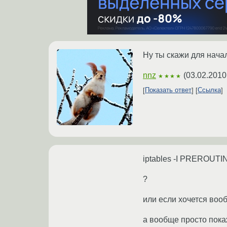
Ну ты скажи для начал
nnz
(
03.02.2010
★★★★
Показать ответ
Ссылка
iptables -I PREROUTING 
?
или если хочется вообщ
а вообще просто пока