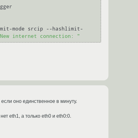
gger

mit-mode srcip --hashlimit-
New internet connection: "
 если оно единственное в минуту.
ет eth1, а только eth0 и eth0:0.