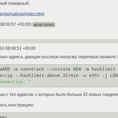
сякий пожарный:
umentai/natlogs/index.html
08:09:57 +00:00
)
автор топика
10 08:08:51 +00:00
ько адреса, дающие высокую нагрузку, перепиши правило т
WARD -m conntrack --ctstate NEW -m hashlimit 
onnection: "
ько с тех адресов, с которых было больше 32 новых соедине
ать конструкцию:
er
