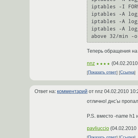
iptables -I FOR
iptables -A log
iptables -A log
iptables -A log
above 32/min -o
Теперь обращения на 
nnz
(
04.02.2010
★★★★
Показать ответ
Ссылка
Ответ на:
комментарий
от nnz
04.02.2010 10:
отлично! днс'ы пропа
P.S. вместо -name h1 и
pavliuccio
(
04.02.2010 
Показать ответ
Ссылка