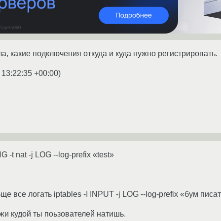
а, какие подключения откуда и куда нужно регистрировать.
 13:22:35 +00:00
)
-t nat -j LOG --log-prefix «test»
е все логать iptables -I INPUT -j LOG --log-prefix «бум писат
жи кудой ты поьзователей натишь.