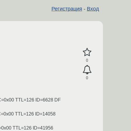
Регистрация
-
Вход
0
0
EC=0x00 TTL=126 ID=6628 DF
EC=0x00 TTL=126 ID=14058
C=0x00 TTL=126 ID=41956