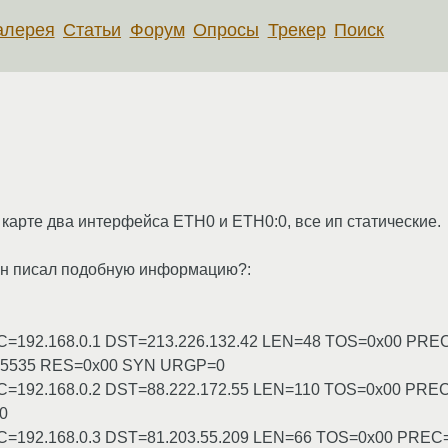
алерея
Статьи
Форум
Опросы
Трекер
Поиск
й карте два интерфейса ETH0 и ETH0:0, все ип статические.
 он писал подобную информацию?:
1 SRC=192.168.0.1 DST=213.226.132.42 LEN=48 TOS=0x00 PR
5535 RES=0x00 SYN URGP=0
 SRC=192.168.0.2 DST=88.222.172.55 LEN=110 TOS=0x00 PR
0
 SRC=192.168.0.3 DST=81.203.55.209 LEN=66 TOS=0x00 PRE