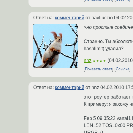
Ответ на:
комментарий
от pavliuccio
04.02.20
>но простые соедине
Странно. Ты абсолютн
hashlimit) удалил?
nnz
(
04.02.2010
★★★★
Показать ответ
Ссылка
Ответ на:
комментарий
от nnz
04.02.2010 17:
этот роутер работает 
К примеру: я захожу н
Feb 5 09:35:22 vartai
LEN=52 TOS=0x00 P
URGP=0