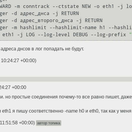
WARD -m conntrack --ctstate NEW -o eth1 -j lo
ger -d адрес_днса -j RETURN

ger -d адрес_второго_днса -j RETURN

ger -m hashlimit --hashlimit-name h1 --hashli
 eth1 -j LOG --log-level DEBUG --log-prefix 
"
адреса днсов в лог попадать не будут.
 10:24:27 +00:00
)
24:27 +00:00
ли. но простые соединения почему-то все равно пишет, даже
 eth1 я пишу соответственно -name h0 и eth0, так как у меня н
11:51:58 +00:00
)
автор топика