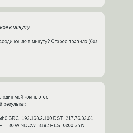
нное в минуту
 соединению в минуту? Старое правило (без
ко один мой компьютер.
й результат:
UT=eth0 SRC=192.168.2.100 DST=217.76.32.61
DPT=80 WINDOW=8192 RES=0x00 SYN