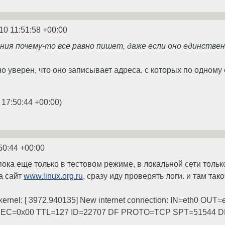
10 11:51:58 +00:00
ния почему-то все равно пишет, даже если оно единстве
о уверен, что оно записывает адреса, с которых по одному
 17:50:44 +00:00
)
50:44 +00:00
пока еще только в тестовом режиме, в локальной сети толь
а сайт
www.linux.org.ru
, сразу иду проверять логи. и там тако
1 kernel: [ 3972.940135] New internet connection: IN=eth0 O
REC=0x00 TTL=127 ID=22707 DF PROTO=TCP SPT=51544 