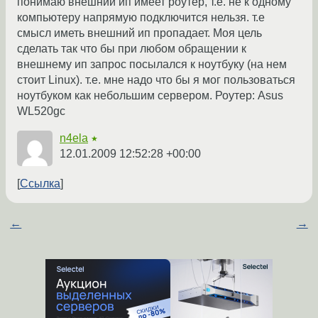
понимаю внешний ип имеет роутер, т.е. не к одному
компьютеру напрямую подключится нельзя. т.е
смысл иметь внешний ип пропадает. Моя цель
сделать так что бы при любом обращении к
внешнему ип запрос посылался к ноутбуку (на нем
стоит Linux). т.е. мне надо что бы я мог пользоваться
ноутбуком как небольшим сервером. Роутер: Asus
WL520gc
n4ela
★
12.01.2009 12:52:28 +00:00
Ссылка
←
→