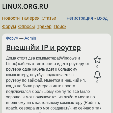
LINUX.ORG.RU
Новости
Галерея
Статьи
Регистрация
-
Вход
Форум
Опросы
Трекер
Поиск
Форум
—
Admin
Внешнйи IP и роутер
Дома стоят два компьютера(Windows и
Linux) кабель от интернета идет к роутеру, от
0
роутера один кабель идет к большому
компьютеру, ноутбук подключается к
роутеру по вайфай. Имеется в нешний ип,
0
когда не было роутера а инте просто
подключался к большому компу, то все было
хорошо, я мог подключатся из любого места по
внешнему ип к настольному компьютеру (Radmin,
apach, севрера игр мог создавать), но сейчас я так