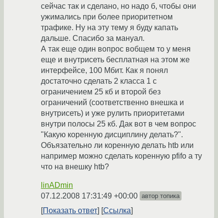
сейчас так и сделано, но надо б, чтобы они
ужимались при более приоритетном
трафике. Ну на эту тему я буду капать
дальше. Спасибо за мануал.
А так еще один вопрос вобщем то у меня
еще и внутрисеть бесплатная на этом же
интерфейсе, 100 Мбит. Как я понял
достаточно сделать 2 класса 1 с
ограничением 25 кб и второй без
ограничений (соответственно внешка и
внутрисеть) и уже рулить приоритетами
внутри полосы 25 кб. Дак вот в чем вопрос
"Какую коренную дисциплину делать?".
Объязательно ли коренную делать htb или
например можно сделать коренную pfifo а ту
что на внешку htb?
linADmin
07.12.2008 17:31:49 +00:00
автор топика
Показать ответ
Ссылка