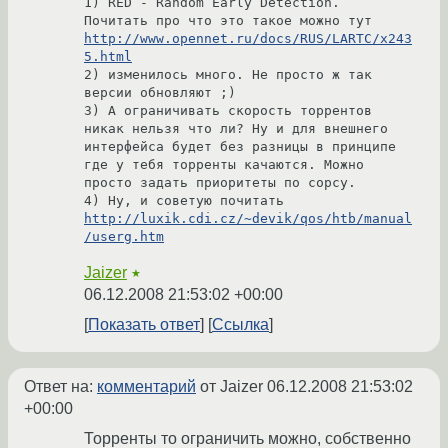
1) RED - Random Early Detection.  
http://www.opennet.ru/docs/RUS/LARTC/x243
5.html
2) изменилось много. Не просто ж так 
версии обновляют ;)

3) А ограничивать скорость торрентов 
никак нельзя что ли? Ну и для внешнего 
интерфейса будет без разницы в принципе 
где у тебя торренты качаются. Можно 
просто задать приоритеты по сорсу.

4) Ну, и советую почитать 
http://luxik.cdi.cz/~devik/qos/htb/manual
/userg.htm
Jaizer
★
06.12.2008 21:53:02 +00:00
Показать ответ
Ссылка
Ответ на:
комментарий
от Jaizer
06.12.2008 21:53:02
+00:00
Торренты то ограничить можно, собственно