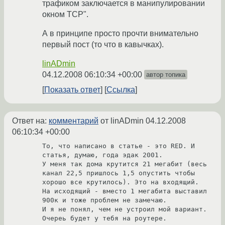
трафиком заключается в манипулировании
окном TCP".
А в принципе просто прочти внимательно
первый пост (то что в кавычках).
linADmin
04.12.2008 06:10:34 +00:00
автор топика
Показать ответ
Ссылка
Ответ на:
комментарий
от linADmin
04.12.2008
06:10:34 +00:00
То, что написано в статье - это RED. И 
статья, думаю, года эдак 2001.

У меня так дома крутится 21 мегабит (весь 
канал 22,5 пришлось 1,5 опустить чтобы 
хорошо все крутилось). Это на входящий. 
На исходящий - вместо 1 мегабита выставил 
900к и тоже проблем не замечаю. 

И я не понял, чем не устроил мой вариант. 
Очереь будет у тебя на роутере.