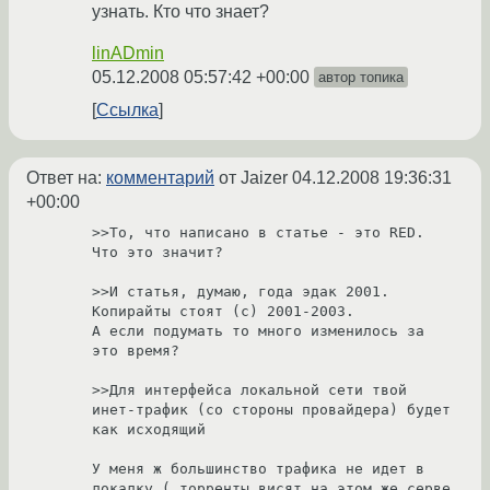
узнать. Кто что знает?
linADmin
05.12.2008 05:57:42 +00:00
автор топика
Ссылка
Ответ на:
комментарий
от Jaizer
04.12.2008 19:36:31
+00:00
>>То, что написано в статье - это RED.

Что это значит?

>>И статья, думаю, года эдак 2001.

Копирайты стоят (c) 2001-2003.

А если подумать то много изменилось за 
это время?

>>Для интерфейса локальной сети твой 
инет-трафик (со стороны провайдера) будет 
как исходящий

У меня ж большинство трафика не идет в 
локалку ( торренты висят на этом же серве 