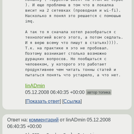
). И еще проблема в том что в локалка 
висит на 2 сетевках (проводная и wi-fi). 
Насколько я понял это решается с помошью 
imq.

А так то я сначала хотел разобраться с 
технологией всего этого, а потом седлать. 
И я верю всему что пишут в статьях)))). 
Т.к. на практике я это не пробовал. 
Поэтому возникает столько возможно 
дурацких вопросов. Но пообщаться с 
человеком, у которого это работает 
продуктивнее чем читать тонны статей и 
пытаться понять что устарело, а что нет.
linADmin
05.12.2008 06:40:35 +00:00
автор топика
Показать ответ
Ссылка
Ответ на:
комментарий
от linADmin
05.12.2008
06:40:35 +00:00