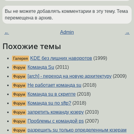
Вы не можете добавлять комментарии в эту тему. Тема
перемещена в архив.
←
Admin
→
Похожие темы
KDE без лишних наворотов
(1999)
Галерея
Команда Su
(2011)
Форум
[arch] - переход на новую архитектуру
(2009)
Форум
Не работает команда su
(2018)
Форум
Команда su в скрипте
(2018)
Форум
Команда su по sftp?
(2018)
Форум
запретить команду юзеру
(2010)
Форум
Проблемы с командой ps
(2007)
Форум
разрешить su только определенным юзерам
Форум