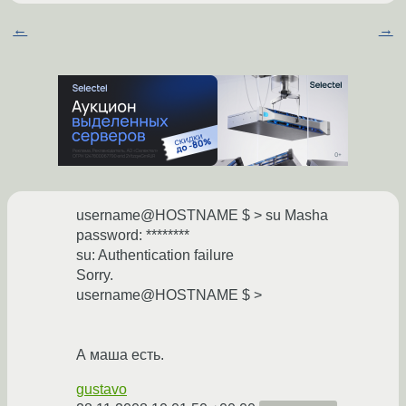
←
→
username@HOSTNAME $ > su Masha
password: ********
su: Authentication failure
Sorry.
username@HOSTNAME $ >
А маша есть.
gustavo