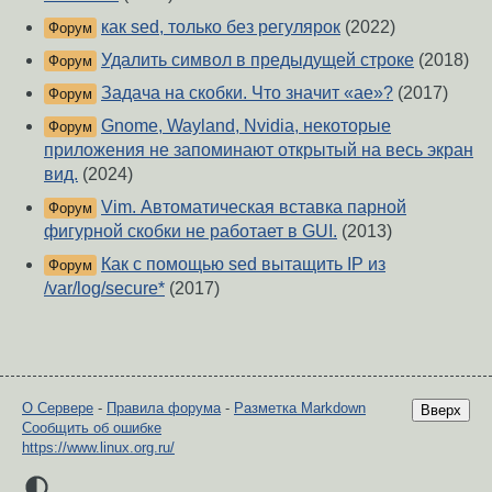
как sed, только без регулярок
(2022)
Форум
Удалить символ в предыдущей строке
(2018)
Форум
Задача на скобки. Что значит «ae»?
(2017)
Форум
Gnome, Wayland, Nvidia, некоторые
Форум
приложения не запоминают открытый на весь экран
вид.
(2024)
Vim. Автоматическая вставка парной
Форум
фигурной скобки не работает в GUI.
(2013)
Как с помощью sed вытащить IP из
Форум
/var/log/secure*
(2017)
О Сервере
-
Правила форума
-
Разметка Markdown
Вверх
Сообщить об ошибке
https://www.linux.org.ru/