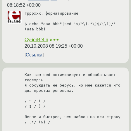
08:18:52 +00:00
грррххх, форматирование

$ echo "aaa bbb"|sed 's/^\(.*\)$/(\1)/'

(aaa bbb)
Cy6erBr4in
★★★
20.10.2008 08:19:25 +00:00
Ссылка
Как там sed оптимизирует и обрабатывает 
regexp'ы 

я обсуждать не берусь, но мне кажется что 
два простых регекспа:

/ ^ / ( /

/ $ / ) /

Легче и быстрее, чем шаблон на всю строку 
/ .*/ (&) /
