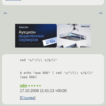
←
→
sed 's/^/(/; s/$/)/'

$ echo "aaa bbb" | sed 's/^/(/; s/$/)/'

sdio
★★★★★
17.10.2008 11:41:13 +00:00
Ссылка