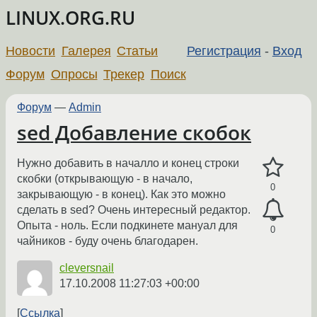
LINUX.ORG.RU
Новости
Галерея
Статьи
Регистрация
-
Вход
Форум
Опросы
Трекер
Поиск
Форум
—
Admin
sed Добавление скобок
Нужно добавить в началло и конец строки
скобки (открывающую - в начало,
0
закрывающую - в конец). Как это можно
сделать в sed? Очень интересный редактор.
Опыта - ноль. Если подкинете мануал для
0
чайников - буду очень благодарен.
cleversnail
17.10.2008 11:27:03 +00:00
Ссылка