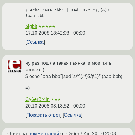
$ echo "aaa bbb" | sed 's/^.*$/(&)/'

(aaa bbb)
bigbit
★★★★★
17.10.2008 18:42:08 +00:00
Ссылка
ну раз пошла такая пьянка, и мои пять
копеек :)
$ echo "aaa bbb"|sed 's/^\(.*\)$/(\1)/' (aaa bbb)
=)
Cy6erBr4in
★★★
20.10.2008 08:18:52 +00:00
Показать ответ
Ссылка
Ответ на:
комментарий
от Cy6erBr4in
20.10.2008