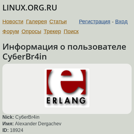
LINUX.ORG.RU
Новости
Галерея
Статьи
Регистрация
-
Вход
Форум
Опросы
Трекер
Поиск
Информация о пользователе
Cy6erBr4in
Nick:
Cy6erBr4in
Имя:
Alexander Dergachev
ID:
18924