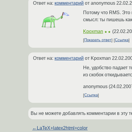
Ответ на:
комментарий
от anonymous
22.02.
Потому что RMS. Это ш
смысл: ты пишешь как
Kpoxman
(
22.02.20
★★
Показать ответ
Ссылка
Ответ на:
комментарий
от Kpoxman
22.02.20
Не, удобство падает то
из скобок откидываетс
anonymous
(
24.02.200
Ссылка
Вы не можете добавлять комментарии в эту т
←
LaTeX+latex2html+color