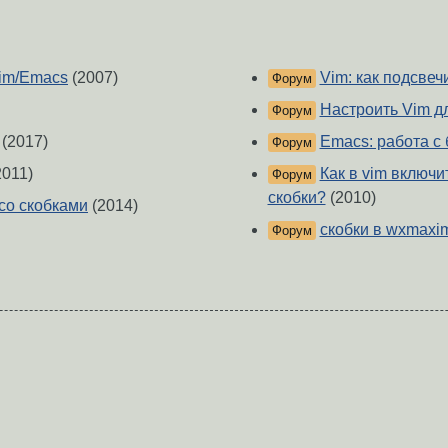
Vim/Emacs
(2007)
Vim: как подсвеч
Форум
Настроить Vim дл
Форум
(2017)
Emacs: работа с
Форум
2011)
Как в vim включ
Форум
скобки?
(2010)
со скобками
(2014)
скобки в wxmaxi
Форум