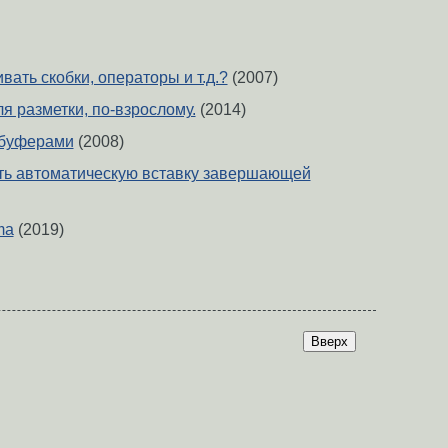
ивать скобки, операторы и т.д.?
(2007)
я разметки, по-взрослому.
(2014)
 буферами
(2008)
ить автоматическую вставку завершающей
ma
(2019)
Вверх