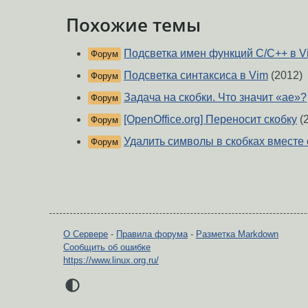
Похожие темы
Подсветка имен функций C/C++ в 
Форум
Подсветка синтаксиса в Vim
(2012)
Форум
Задача на скобки. Что значит «ae»?
Форум
[OpenOffice.org] Переносит скобку
(
Форум
Удалить символы в скобках вместе 
Форум
О Сервере
-
Правила форума
-
Разметка Markdown
Сообщить об ошибке
https://www.linux.org.ru/