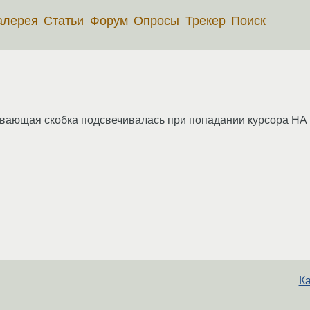
алерея
Статьи
Форум
Опросы
Трекер
Поиск
рывающая скобка подсвечивалась при попадании курсора Н
Ка