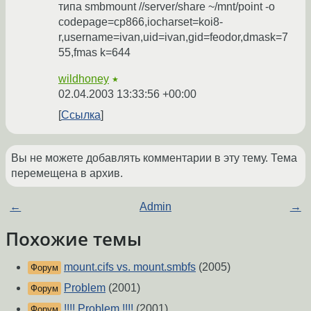
типа smbmount //server/share ~/mnt/point -o
codepage=cp866,iocharset=koi8-
r,username=ivan,uid=ivan,gid=feodor,dmask=7
55,fmas k=644
wildhoney
★
02.04.2003 13:33:56 +00:00
Ссылка
Вы не можете добавлять комментарии в эту тему. Тема
перемещена в архив.
←
Admin
→
Похожие темы
mount.cifs vs. mount.smbfs
(2005)
Форум
Problem
(2001)
Форум
!!!! Problem !!!!
(2001)
Форум