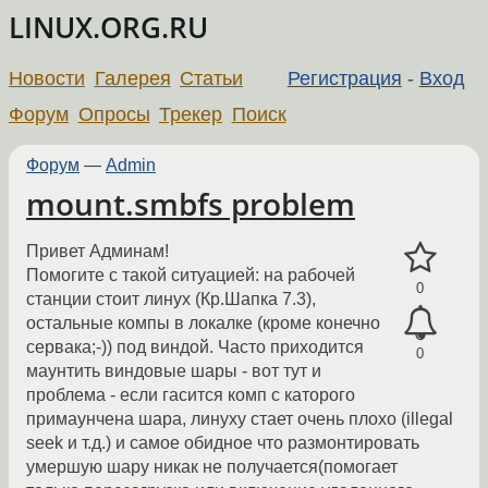
LINUX.ORG.RU
Новости
Галерея
Статьи
Регистрация
-
Вход
Форум
Опросы
Трекер
Поиск
Форум
—
Admin
mount.smbfs problem
Привет Админам!
Помогите с такой ситуацией: на рабочей
0
станции стоит линух (Кр.Шапка 7.3),
остальные компы в локалке (кроме конечно
сервака;-)) под виндой. Часто приходится
0
маунтить виндовые шары - вот тут и
проблема - если гасится комп с каторого
примаунчена шара, линуху стает очень плохо (illegal
seek и т.д.) и самое обидное что размонтировать
умершую шару никак не получается(помогает