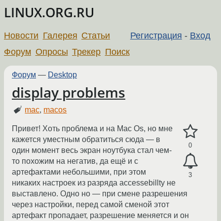
LINUX.ORG.RU
Новости
Галерея
Статьи
Регистрация
-
Вход
Форум
Опросы
Трекер
Поиск
Форум
—
Desktop
display problems
mac
,
macos
Привет! Хоть проблема и на Mac Os, но мне
кажется уместным обратиться сюда — в
0
один момент весь экран ноутбука стал чем-
то похожим на негатив, да ещё и с
артефактами небольшими, при этом
3
никаких настроек из разряда accessebillty не
выставлено. Одно но — при смене разрешения
через настройки, перед самой сменой этот
артефакт пропадает, разрешение меняется и он