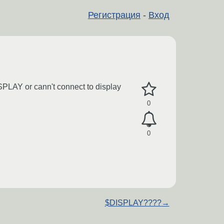
Регистрация
-
Вход
ISPLAY or cann't connect to display
0
0
$DISPLAY????
→