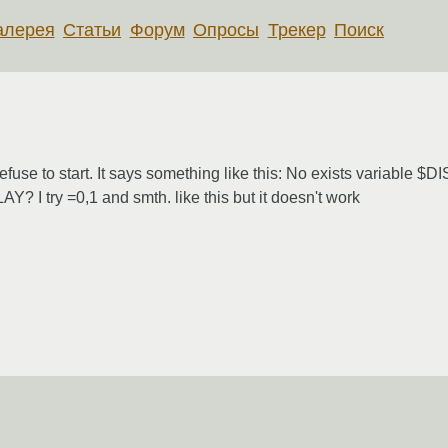
алерея
Статьи
Форум
Опросы
Трекер
Поиск
fuse to start. It says something like this: No exists variable $D
Y? I try =0,1 and smth. like this but it doesn't work