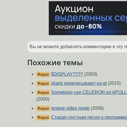
Вы не можете добавлять комментарии в эту т
Похожие темы
$DISPLAY????
(2003)
Форум
zkanji переписывают на qt
(2015)
Форум
Somebody use CELERON on APOLLO
Форум
(2000)
restore video mode
(2006)
Форум
Старая грустная песня о программа
Форум