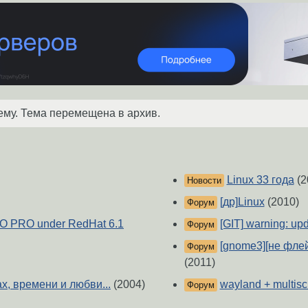
ему. Тема перемещена в архив.
Linux 33 года
(2
Новости
[др]Linux
(2010)
Форум
 PRO under RedHat 6.1
[GIT] warning: upd
Форум
[gnome3][не фле
Форум
(2011)
х, времени и любви...
(2004)
wayland + multisc
Форум