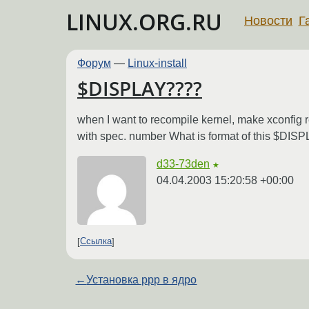
LINUX.ORG.RU
Новости
Г
Форум
—
Linux-install
$DISPLAY????
when I want to recompile kernel, make xconfig re
with spec. number What is format of this $DISPLA
d33-73den
★
04.04.2003 15:20:58 +00:00
Ссылка
←
Установка ppp в ядро