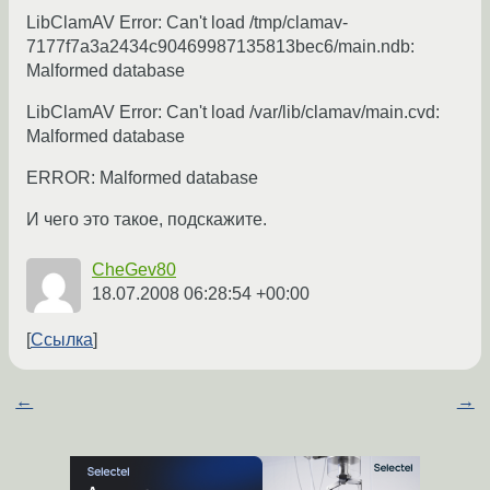
LibClamAV Error: Can't load /tmp/clamav-
7177f7a3a2434c90469987135813bec6/main.ndb:
Malformed database
LibClamAV Error: Can't load /var/lib/clamav/main.cvd:
Malformed database
ERROR: Malformed database
И чего это такое, подскажите.
CheGev80
18.07.2008 06:28:54 +00:00
Ссылка
←
→