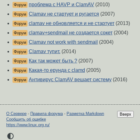
проблема с HAVP и ClamAV
(2010)
Форум
Clamav не стартует и ругается
(2007)
Форум
clamav не обновляется и не стартует
(2013)
Форум
clamav+sendmail не создается сокет
(2004)
Форум
Clamav not work with sendmail
(2004)
Форум
Clamav тупит.
(2014)
Форум
Как так может быть ?
(2007)
Форум
Какая-то ерунда с clamd
(2005)
Форум
Антивирус ClamAV вешает систему
(2016)
Форум
О Сервере
-
Правила форума
-
Разметка Markdown
Вверх
Сообщить об ошибке
https://www.linux.org.ru/