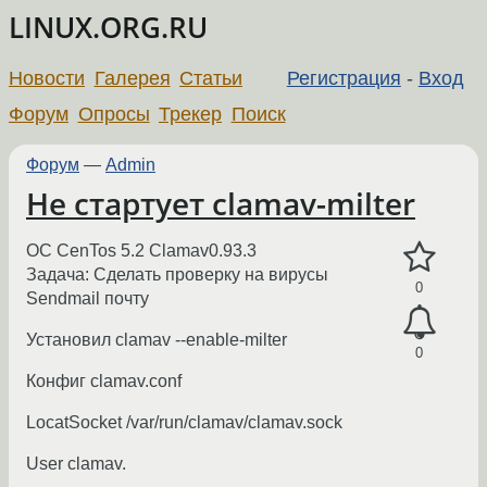
LINUX.ORG.RU
Новости
Галерея
Статьи
Регистрация
-
Вход
Форум
Опросы
Трекер
Поиск
Форум
—
Admin
Не стартует clamav-milter
ОС CenTos 5.2 Clamav0.93.3
Задача: Сделать проверку на вирусы
0
Sendmail почту
Установил clamav --enable-milter
0
Конфиг clamav.conf
LocatSocket /var/run/clamav/clamav.sock
User clamav.