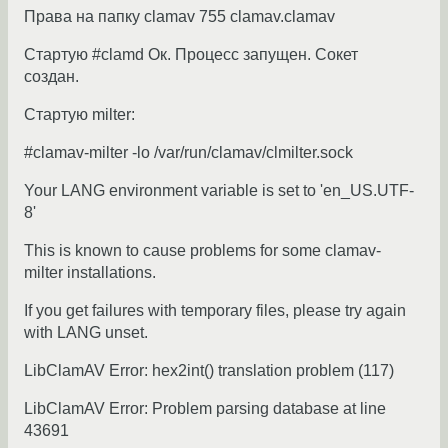
Права на папку clamav 755 clamav.clamav
Стартую #clamd Ок. Процесс запущен. Сокет
создан.
Стартую milter:
#clamav-milter -lo /var/run/clamav/clmilter.sock
Your LANG environment variable is set to 'en_US.UTF-
8'
This is known to cause problems for some clamav-
milter installations.
If you get failures with temporary files, please try again
with LANG unset.
LibClamAV Error: hex2int() translation problem (117)
LibClamAV Error: Problem parsing database at line
43691