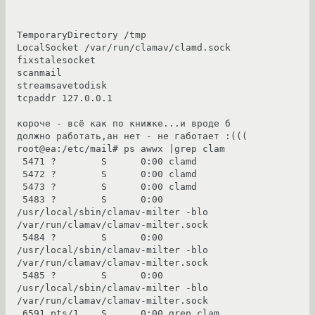
TemporaryDirectory /tmp

LocalSocket /var/run/clamav/clamd.sock

fixstalesocket

scanmail

streamsavetodisk

tcpaddr 127.0.0.1

короче - всё как по книжке...и вроде б 
должно работать,ан нет - не габотает :(((

root@ea:/etc/mail# ps awwx |grep clam

 5471 ?        S      0:00 clamd

 5472 ?        S      0:00 clamd

 5473 ?        S      0:00 clamd

 5483 ?        S      0:00 
/usr/local/sbin/clamav-milter -blo 
/var/run/clamav/clamav-milter.sock

 5484 ?        S      0:00 
/usr/local/sbin/clamav-milter -blo 
/var/run/clamav/clamav-milter.sock

 5485 ?        S      0:00 
/usr/local/sbin/clamav-milter -blo 
/var/run/clamav/clamav-milter.sock

 6591 pts/1    S      0:00 grep clam
