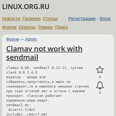
LINUX.ORG.RU
Новости
Галерея
Статьи
Регистрация
-
Вход
Форум
Опросы
Трекер
Поиск
Форум
—
Admin
Clamav not work with
sendmail
clamav 0.68, sendmail 8.12.11, system - 
slack 8.0 2.4.5

вкратце - вроде всё 
0
собралось,запустилось,а мыло не 
сканнирует,те в маиллоге никаких строчек 
про скан аттачей нет и аттачи с вирями 
0
проходят. clavscan работает 
нормально,вири видит.

sendmail.mc:

 divert(-1)dnl

include(../m4/cf.m4)
