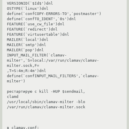
VERSIONID(`$Id$')dnl

OSTYPE(`linux')dnl

define(`confCOPY-ERRORS-TO',`postmaster')

define(`confTO_IDENT',`0s')dnl

FEATURE(`use_cw_file')dnl

FEATURE(`redirect')dnl

FEATURE(`virtusertable')dnl

MAILER(`local')dnl

MAILER(`smtp')dnl

MAILER(`pop')dnl

INPUT_MAIL_FILTER(`clamav-
milter',`S=local:/var/run/clamav/clamav-
milter.sock,F=

,T=S:4m;R:4m')dnl

define(`confINPUT_MAIL_FILTERS',`clamav-
milter')

рестартирую с kill -HUP $sendmail,

clamd

/usr/local/sbin/clamav-milter -blo 
/var/run/clamav/clamav-milter.sock 

в clamav.conf:
