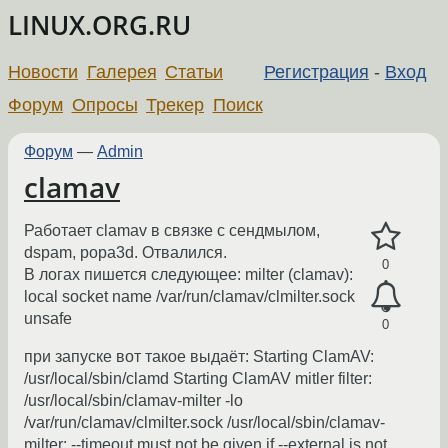
LINUX.ORG.RU
Новости
Галерея
Статьи
Регистрация
-
Вход
Форум
Опросы
Трекер
Поиск
Форум
—
Admin
clamav
Работает clamav в связке с сендмылом,
dspam, popa3d. Отвалился.
0
В логах пишется следующее: milter (clamav):
local socket name /var/run/clamav/clmilter.sock
unsafe
0
при запуске вот такое выдаёт: Starting ClamAV:
/usr/local/sbin/clamd Starting ClamAV mitler filter:
/usr/local/sbin/clamav-milter -lo
/var/run/clamav/clmilter.sock /usr/local/sbin/clamav-
milter: --timeout must not be given if --external is not