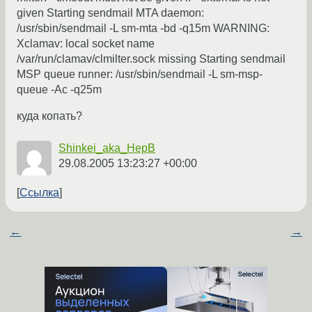
given Starting sendmail MTA daemon:
/usr/sbin/sendmail -L sm-mta -bd -q15m WARNING:
Xclamav: local socket name
/var/run/clamav/clmilter.sock missing Starting sendmail
MSP queue runner: /usr/sbin/sendmail -L sm-msp-
queue -Ac -q25m
куда копать?
Shinkei_aka_HepB
29.08.2005 13:23:27 +00:00
Ссылка
←
→