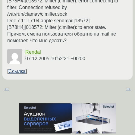
jB78H4jj018572: Milter (clmilter): error connecting to
filter: Connection refused by
/var/run/clamav/clmilter.sock
Dec 7 11:17:04 apple sendmail[18572]:
jB78H4jj018572: Milter (clmilter): to error state.
Причем, смена пользователя обратно на mail не
помогает. Что мне делать?
Rendal
07.12.2005 10:52:21 +00:00
Ссылка
←
→