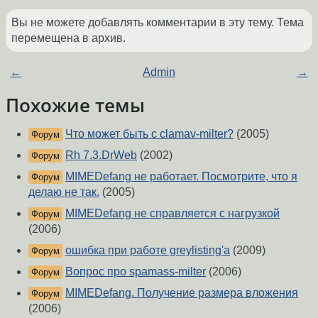
Вы не можете добавлять комментарии в эту тему. Тема
перемещена в архив.
←
Admin
→
Похожие темы
Что может быть с clamav-milter?
(2005)
Форум
Rh 7.3.DrWeb
(2002)
Форум
MIMEDefang не работает. Посмотрите, что я
Форум
делаю не так.
(2005)
MIMEDefang не справляется с нагрузкой
Форум
(2006)
ошибка при работе greylisting'a
(2009)
Форум
Вопрос про spamass-milter
(2006)
Форум
MIMEDefang. Получение размера вложения
Форум
(2006)