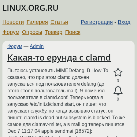
LINUX.ORG.RU
Новости
Галерея
Статьи
Регистрация
-
Вход
Форум
Опросы
Трекер
Поиск
Форум
—
Admin
Какая-то ерунда с clamd
Пытаюсь установить MIMEDefang. В How-To
сказано, что при этом clamd должен
0
запускаться под пользователем defang (до
этого стоял пользователь mail). Я поменял
пользователя в clamd.conf. Теперь когда я
0
запускаю /etc/init.d/clamd start, он пишет, что
запускает службу, но когда вызываю статус, он
пишет: clamd is dead but subsystem is blocked. То же
самое для clamav-milter, а в maillog теперь пишется
Dec 7 11:17:04 apple sendmail[18572]: