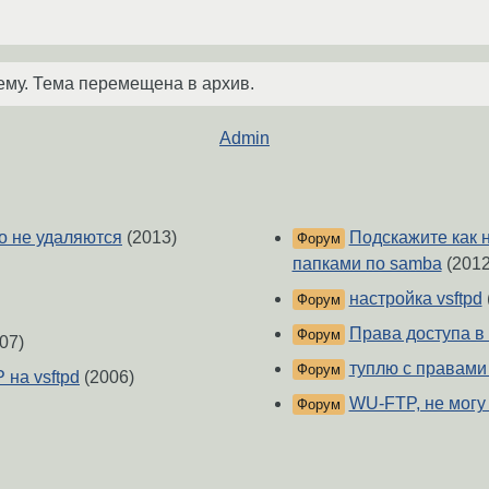
ему. Тема перемещена в архив.
Admin
но не удаляются
(2013)
Подскажите как 
Форум
папками по samba
(2012
настройка vsftpd
Форум
Права доступа в 
Форум
07)
туплю с правами 
Форум
на vsftpd
(2006)
WU-FTP, не могу 
Форум