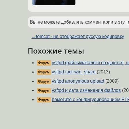
Вы не можете добавлять комментарии в эту т
←
tomcat - не отображает руссую кодировку
Похожие темы
vsftpd файлы/каталоги создаются, 
Форум
vsftpd+ad+win_share
(2013)
Форум
vsftpd anonymous upload
(2009)
Форум
vsftpd и дата изменения файлов
(20
Форум
помогите с конфигурированием FTP 
Форум