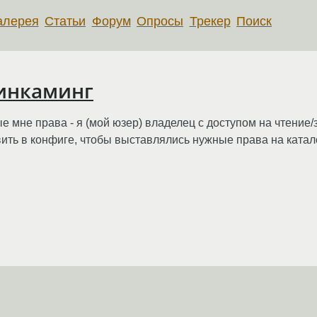
алерея
Статьи
Форум
Опросы
Трекер
Поиск
 инкаминг
мне права - я (мой юзер) владелец с доступом на чтение/з
вить в конфиге, чтобы выставлялись нужные права на ката