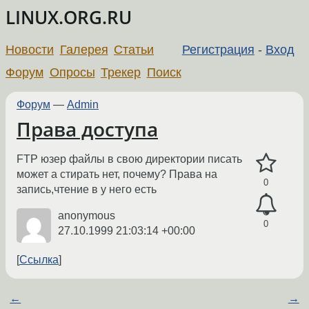
LINUX.ORG.RU
Новости
Галерея
Статьи
Регистрация
-
Вход
Форум
Опросы
Трекер
Поиск
Форум
—
Admin
Права доступа
FTP юзер файлы в свою директории писать
может а стирать нет, почему? Права на
0
запись,чтение в у него есть
anonymous
0
27.10.1999 21:03:14 +00:00
Ссылка
←
→