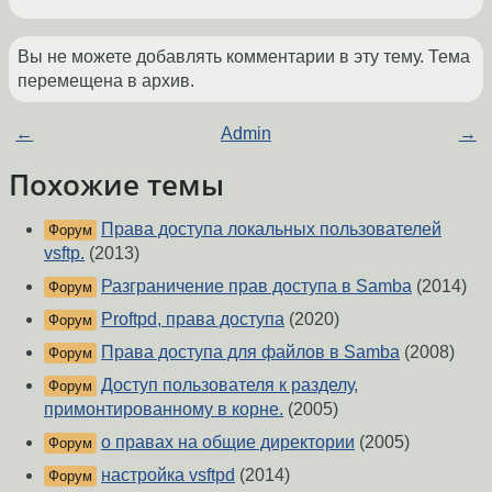
Вы не можете добавлять комментарии в эту тему. Тема
перемещена в архив.
←
Admin
→
Похожие темы
Права доступа локальных пользователей
Форум
vsftp.
(2013)
Разграничение прав доступа в Samba
(2014)
Форум
Proftpd, права доступа
(2020)
Форум
Права доступа для файлов в Samba
(2008)
Форум
Доступ пользователя к разделу,
Форум
примонтированному в корне.
(2005)
о правах на общие директории
(2005)
Форум
настройка vsftpd
(2014)
Форум