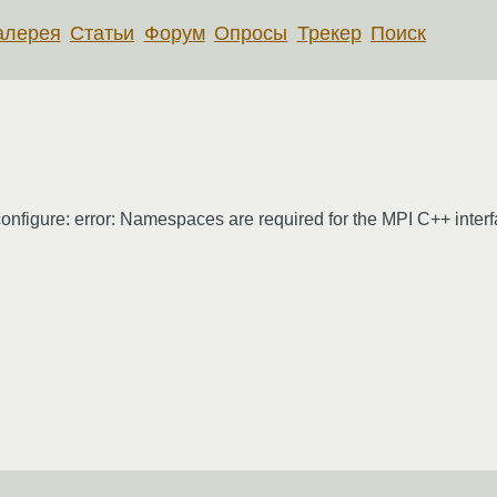
алерея
Статьи
Форум
Опросы
Трекер
Поиск
. configure: error: Namespaces are required for the MPI C++ inter