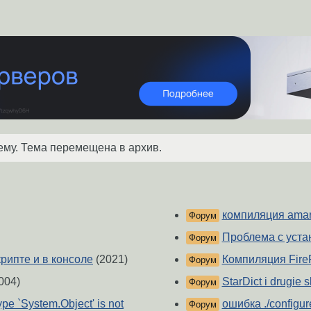
ему. Тема перемещена в архив.
компиляция ama
Форум
Проблема с уста
Форум
крипте и в консоле
(2021)
Компиляция Fire
Форум
004)
StarDict i drugie s
Форум
pe `System.Object' is not
ошибка ./configur
Форум