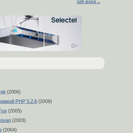
ssh вход
→
rok
(2006)
новкой PHP 5.2.6
(2008)
Fox
(2005)
lovari
(2003)
e
(2004)