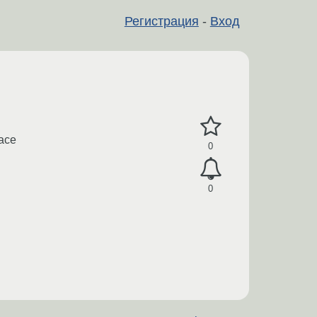
Регистрация
-
Вход
face
0
0