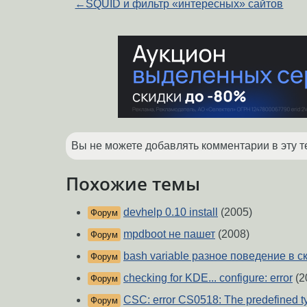
←
SQUID и фильтр «интересных» сайтов
Вы не можете добавлять комментарии в эту т
Похожие темы
devhelp 0.10 install
(2005)
Форум
mpdboot не пашет
(2008)
Форум
bash variable разное поведение в с
Форум
checking for KDE... configure: error
(2
Форум
CSC: error CS0518: The predefined ty
Форум