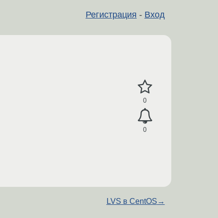
Регистрация
-
Вход
0
0
LVS в CentOS
→