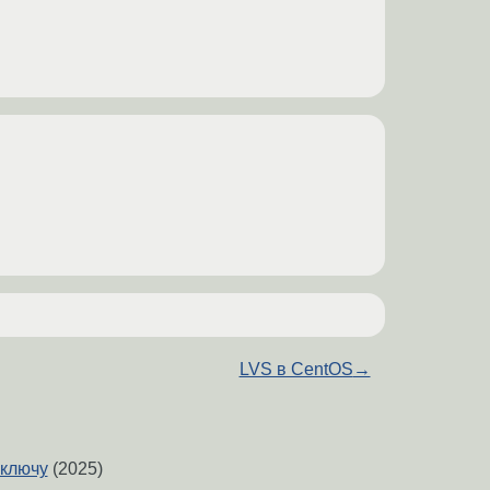
LVS в CentOS
→
 ключу
(2025)