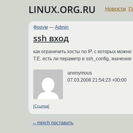
LINUX.ORG.RU
Новости
Г
Форум
—
Admin
ssh вход
как ограничить хосты по IP, с которых можно
Т.Е. есть ли пераметр в ssh_config, значени
anonymous
07.03.2008 21:54:23 +00:00
Ссылка
←
mpich поставить