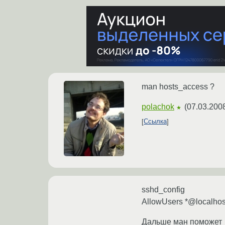
man hosts_access ?
polachok
(
07.03.200
★
Ссылка
sshd_config
AllowUsers *@localhos
Дальше ман поможет