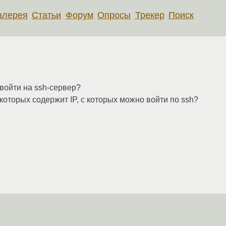
алерея
Статьи
Форум
Опросы
Трекер
Поиск
 войти на ssh-сервер?
е которых содержит IP, с которых можно войти по ssh?