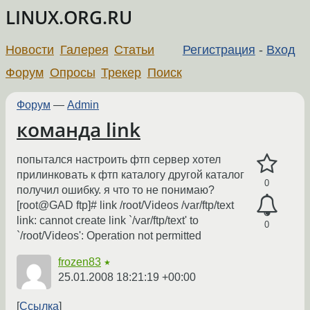
LINUX.ORG.RU
Новости
Галерея
Статьи
Регистрация
-
Вход
Форум
Опросы
Трекер
Поиск
Форум
—
Admin
команда link
попытался настроить фтп сервер хотел
прилинковать к фтп каталогу другой каталог
0
получил ошибку. я что то не понимаю?
[root@GAD ftp]# link /root/Videos /var/ftp/text
link: cannot create link `/var/ftp/text' to
0
`/root/Videos': Operation not permitted
frozen83
★
25.01.2008 18:21:19 +00:00
Ссылка