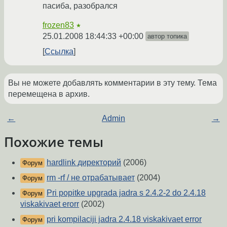
пасиба, разобрался
frozen83
★
25.01.2008 18:44:33 +00:00
автор топика
Ссылка
Вы не можете добавлять комментарии в эту тему. Тема
перемещена в архив.
←
Admin
→
Похожие темы
hardlink директорий
(2006)
Форум
rm -rf / не отрабатывает
(2004)
Форум
Pri popitke upgrada jadra s 2.4.2-2 do 2.4.18
Форум
viskakivaet erorr
(2002)
pri kompilaciji jadra 2.4.18 viskakivaet error
Форум