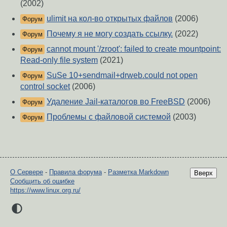
(2002)
ulimit на кол-во открытых файлов
(2006)
Форум
Почему я не могу создать ссылку.
(2022)
Форум
cannot mount '/zroot': failed to create mountpoint:
Форум
Read-only file system
(2021)
SuSe 10+sendmail+drweb.сould not open
Форум
control socket
(2006)
Удаление Jail-каталогов во FreeBSD
(2006)
Форум
Проблемы с файловой системой
(2003)
Форум
О Сервере
-
Правила форума
-
Разметка Markdown
Вверх
Сообщить об ошибке
https://www.linux.org.ru/