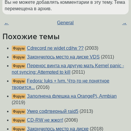
Вы не можете добавлять комментарии в эту тему. Тема
перемещена в архив.
←
General
→
Похожие темы
Cdrecord ne widet cd/rw ??
(2003)
Форум
Закончилось место на диске VDS
(2011)
Форум
Перенос винта на другую мать Kernel panic -
Форум
not syncing: Attempted to kill
(2011)
Fedora: luks + lvm. Что-то не понятное
Форум
творится...
(2016)
Заполнена флешка на OrangePi, Armbian
Форум
(2019)
Умер софтверный raid5
(2013)
Форум
CD-RW не жжот!
(2006)
Форум
Закончилось место на диске
(2018)
Форум