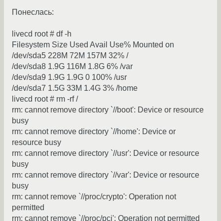
Понеслась:
livecd root # df -h
Filesystem Size Used Avail Use% Mounted on
/dev/sda5 228M 72M 157M 32% /
/dev/sda8 1.9G 116M 1.8G 6% /var
/dev/sda9 1.9G 1.9G 0 100% /usr
/dev/sda7 1.5G 33M 1.4G 3% /home
livecd root # rm -rf /
rm: cannot remove directory `//boot': Device or resource
busy
rm: cannot remove directory `//home': Device or
resource busy
rm: cannot remove directory `//usr': Device or resource
busy
rm: cannot remove directory `//var': Device or resource
busy
rm: cannot remove `//proc/crypto': Operation not
permitted
rm: cannot remove `//proc/pci': Operation not permitted