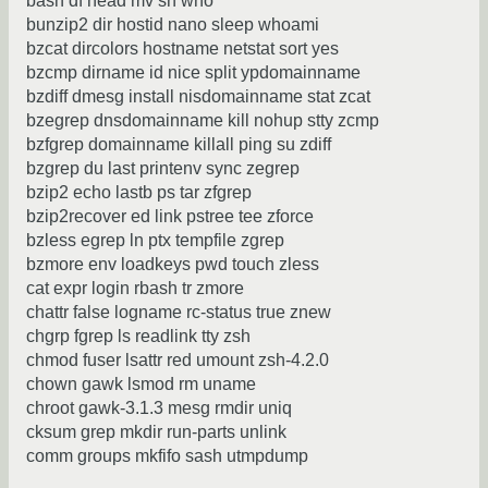
bash df head mv sh who
bunzip2 dir hostid nano sleep whoami
bzcat dircolors hostname netstat sort yes
bzcmp dirname id nice split ypdomainname
bzdiff dmesg install nisdomainname stat zcat
bzegrep dnsdomainname kill nohup stty zcmp
bzfgrep domainname killall ping su zdiff
bzgrep du last printenv sync zegrep
bzip2 echo lastb ps tar zfgrep
bzip2recover ed link pstree tee zforce
bzless egrep ln ptx tempfile zgrep
bzmore env loadkeys pwd touch zless
cat expr login rbash tr zmore
chattr false logname rc-status true znew
chgrp fgrep ls readlink tty zsh
chmod fuser lsattr red umount zsh-4.2.0
chown gawk lsmod rm uname
chroot gawk-3.1.3 mesg rmdir uniq
cksum grep mkdir run-parts unlink
comm groups mkfifo sash utmpdump