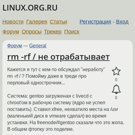
LINUX.ORG.RU
Новости
Галерея
Статьи
Регистрация
-
Вход
Форум
Опросы
Трекер
Поиск
Форум
—
General
rm -rf / не отрабатывает
Кажется я тут с кем-то обсуждал "неработу"
rm -rf / ? Помойму даже в треде про
0
перловый однострочник...
Система: gentoo загруженая с livecd с
0
chroot'ом в рабочую систему (ядро не успел
поставить). Ставил xfree, нехватило места на /usr
(маленький диск в vmware сделал) во время
устанвки. На freenode/#gentoo сказали что это жопа.
В общем фтопку это поделие.