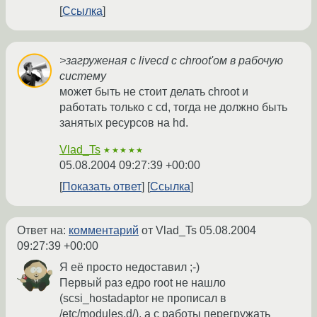
Ссылка
>загруженая с livecd с chroot'ом в рабочую
систему
может быть не стоит делать chroot и
работать только с cd, тогда не должно быть
занятых ресурсов на hd.
Vlad_Ts
★★★★★
05.08.2004 09:27:39 +00:00
Показать ответ
Ссылка
Ответ на:
комментарий
от Vlad_Ts
05.08.2004
09:27:39 +00:00
Я её просто недоставил ;-)
Первый раз едро root не нашло
(scsi_hostadaptor не прописал в
/etc/modules.d/), а с работы перегружать