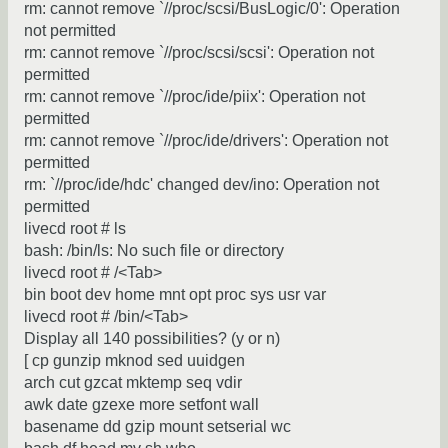
rm: cannot remove `//proc/scsi/BusLogic/0': Operation
not permitted
rm: cannot remove `//proc/scsi/scsi': Operation not
permitted
rm: cannot remove `//proc/ide/piix': Operation not
permitted
rm: cannot remove `//proc/ide/drivers': Operation not
permitted
rm: `//proc/ide/hdc' changed dev/ino: Operation not
permitted
livecd root # ls
bash: /bin/ls: No such file or directory
livecd root # /<Tab>
bin boot dev home mnt opt proc sys usr var
livecd root # /bin/<Tab>
Display all 140 possibilities? (y or n)
[ cp gunzip mknod sed uuidgen
arch cut gzcat mktemp seq vdir
awk date gzexe more setfont wall
basename dd gzip mount setserial wc