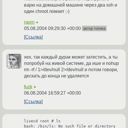
варю на домашней машине через два ssh и
один chroot ломает ;-)
raorn
★
05.08.2004 09:29:30 +00:00
автор топика
Ссылка
хех, так каждый дурак может затестить, а ты
попробуй на живой системе, да ише и nohup
rm -rf / 1>/dev/null 2>/dev/null и потом говори,
дескать до конца не удаляется
fuzk
★
06.08.2004 16:59:27 +00:00
Ссылка
livecd root # ls

bash: /bin/ls: No such file or directory
